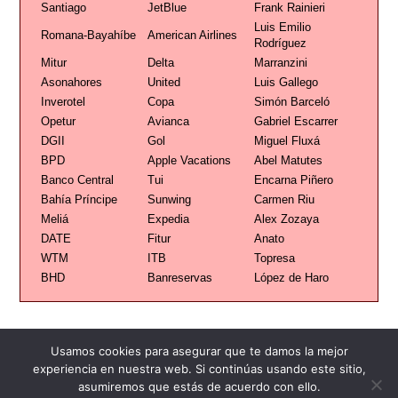
Santiago
JetBlue
Frank Rainieri
Luis Emilio
Romana-Bayahíbe
American Airlines
Rodríguez
Mitur
Delta
Marranzini
Asonahores
United
Luis Gallego
Inverotel
Copa
Simón Barceló
Opetur
Avianca
Gabriel Escarrer
DGII
Gol
Miguel Fluxá
BPD
Apple Vacations
Abel Matutes
Banco Central
Tui
Encarna Piñero
Bahía Príncipe
Sunwing
Carmen Riu
Meliá
Expedia
Alex Zozaya
DATE
Fitur
Anato
WTM
ITB
Topresa
BHD
Banreservas
López de Haro
Usamos cookies para asegurar que te damos la mejor
experiencia en nuestra web. Si continúas usando este sitio,
Publicidad
Redacción
Contacto
asumiremos que estás de acuerdo con ello.