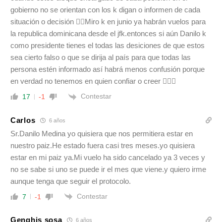
gobierno no se orientan con los k digan o informen de cada
situación o decisión 🤦‍♀️Miro k en junio ya habrán vuelos para
la republica dominicana desde el jfk.entonces si aún Danilo k
como presidente tienes el todas las desiciones de que estos
sea cierto falso o que se dirija al país para que todas las
persona estén informado así habrá menos confusión porque
en verdad no tenemos en quien confiar o creer 🤷🏿‍♀️
Contestar
17
-1
Carlos
6 años
Sr.Danilo Medina yo quisiera que nos permitiera estar en
nuestro paiz.He estado fuera casi tres meses.yo quisiera
estar en mi paiz ya.Mi vuelo ha sido cancelado ya 3 veces y
no se sabe si uno se puede ir el mes que viene.y quiero irme
aunque tenga que seguir el protocolo.
Contestar
7
-1
Genghis sosa
6 años