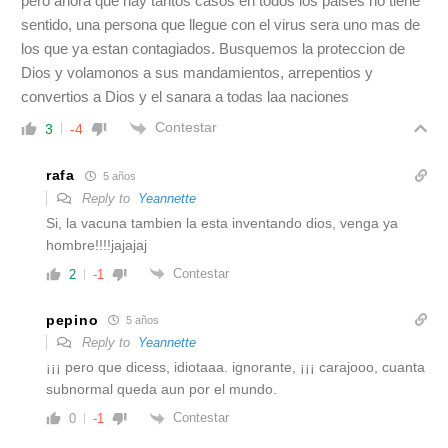
pero ahora que hay tantos casos en todos los paises no tiene
sentido, una persona que llegue con el virus sera uno mas de
los que ya estan contagiados. Busquemos la proteccion de
Dios y volamonos a sus mandamientos, arrepentios y
convertios a Dios y el sanara a todas laa naciones
Contestar
3
-4
rafa
5 años
Reply to
Yeannette
Si, la vacuna tambien la esta inventando dios, venga ya
hombre!!!!jajajaj
Contestar
2
-1
pepino
5 años
Reply to
Yeannette
¡¡¡ pero que dicess, idiotaaa. ignorante, ¡¡¡ carajooo, cuanta
subnormal queda aun por el mundo.
Contestar
0
-1