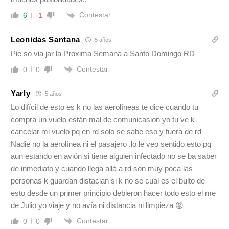
Contestar
6
-1
Leonidas Santana
5 años
Pie so via jar la Proxima Semana a Santo Domingo RD
Contestar
0
0
Yarly
5 años
Lo difícil de esto es k no las aerolíneas te dice cuando tu
compra un vuelo están mal de comunicasion yo tu ve k
cancelar mi vuelo pq en rd solo se sabe eso y fuera de rd
Nadie no la aerolínea ni el pasajero .lo le veo sentido esto pq
aun estando en avión si tiene alguien infectado no se ba saber
de inmediato y cuando llega allá a rd son muy poca las
personas k guardan distacian si k no se cual es el bulto de
esto desde un primer principio debieron hacer todo esto el me
de Julio yo viaje y no avía ni distancia ni limpieza 😡
Contestar
0
0