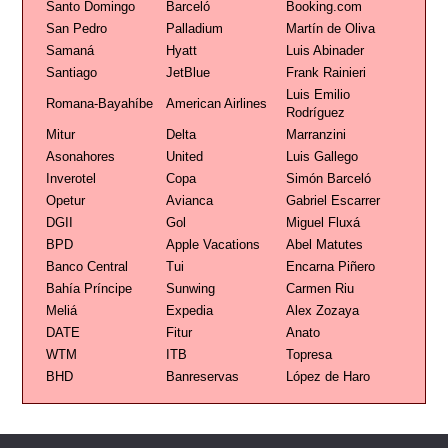
Santo Domingo
Barceló
Booking.com
San Pedro
Palladium
Martín de Oliva
Samaná
Hyatt
Luis Abinader
Santiago
JetBlue
Frank Rainieri
Luis Emilio
Romana-Bayahíbe
American Airlines
Rodríguez
Mitur
Delta
Marranzini
Asonahores
United
Luis Gallego
Inverotel
Copa
Simón Barceló
Opetur
Avianca
Gabriel Escarrer
DGII
Gol
Miguel Fluxá
BPD
Apple Vacations
Abel Matutes
Banco Central
Tui
Encarna Piñero
Bahía Príncipe
Sunwing
Carmen Riu
Meliá
Expedia
Alex Zozaya
DATE
Fitur
Anato
WTM
ITB
Topresa
BHD
Banreservas
López de Haro