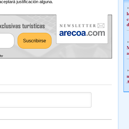
aceptará justificación alguna.
l
c
d
M
a
Ver
m
A