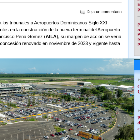
E
p
Deja un comentario
a los tribunales a Aeropuertos Dominicanos Siglo XXI
P
ntos en la construcción de la nueva terminal del Aeropuerto
o
P
rancisco Peña Gómez (
AILA
), su margen de acción se vería
r
e concesión renovado en noviembre de 2023 y vigente hasta
p
e
C
p
d
e