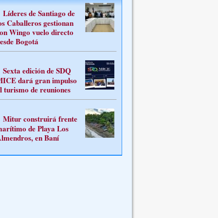
Líderes de Santiago de
os Caballeros gestionan
on Wingo vuelo directo
esde Bogotá
Sexta edición de SDQ
ICE dará gran impulso
l turismo de reuniones
Mitur construirá frente
arítimo de Playa Los
lmendros, en Baní