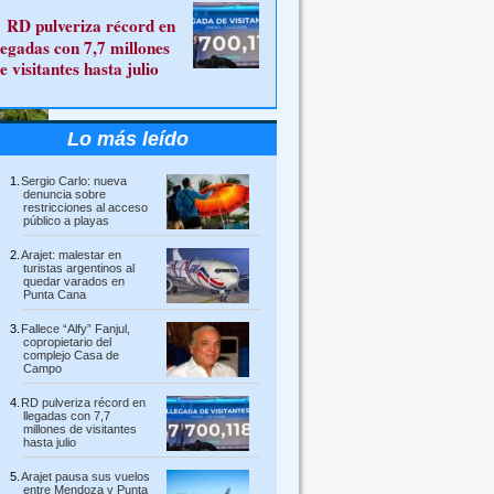
RD pulveriza récord en
legadas con 7,7 millones
e visitantes hasta julio
Lo más leído
Sergio Carlo: nueva
denuncia sobre
restricciones al acceso
público a playas
Arajet: malestar en
turistas argentinos al
quedar varados en
Punta Cana
Fallece “Alfy” Fanjul,
copropietario del
complejo Casa de
Campo
RD pulveriza récord en
llegadas con 7,7
millones de visitantes
hasta julio
Arajet pausa sus vuelos
entre Mendoza y Punta