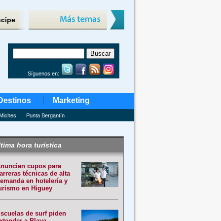
ncipe
Síguenos en:
Destinos
Marketing
Miches
Punta Bergantín
tima hora turística
nuncian cupos para
arreras técnicas de alta
emanda en hotelería y
urismo en Higuey
scuelas de surf piden
xtender a Playa