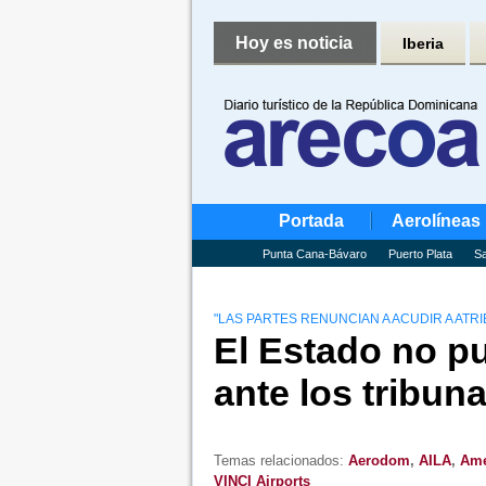
Hoy es noticia
Iberia
Portada
Aerolíneas
Punta Cana-Bávaro
Puerto Plata
Sa
"LAS PARTES RENUNCIAN A ACUDIR A ATR
El Estado no p
ante los tribuna
Temas relacionados:
Aerodom
,
AILA
,
Ame
VINCI Airports