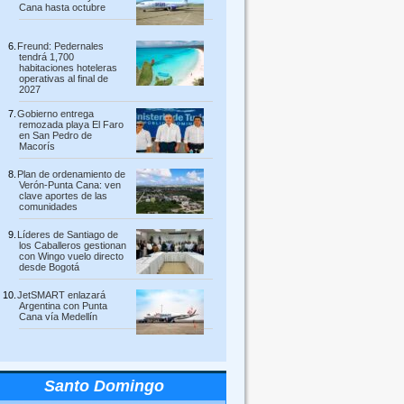
Cana hasta octubre
Freund: Pedernales
tendrá 1,700
habitaciones hoteleras
operativas al final de
2027
Gobierno entrega
remozada playa El Faro
en San Pedro de
Macorís
Plan de ordenamiento de
Verón-Punta Cana: ven
clave aportes de las
comunidades
Líderes de Santiago de
los Caballeros gestionan
con Wingo vuelo directo
desde Bogotá
JetSMART enlazará
Argentina con Punta
Cana vía Medellín
Santo Domingo