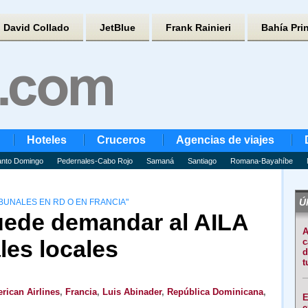
David Collado
JetBlue
Frank Rainieri
Bahía Pri
Hoteles
Cruceros
Agencias de viajes
nto Domingo
Pedernales-Cabo Rojo
Samaná
Santiago
Romana-Bayahíbe
Úl
IBUNALES EN RD O EN FRANCIA"
uede demandar al AILA
A
les locales
c
d
t
rican Airlines
,
Francia
,
Luis Abinader
,
República Dominicana
,
E
e