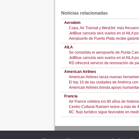
Noticias relacionadas
Aerodom
Copa, Air Transat y WestJet: más frecuen
JetBlue cancela seis vuelos en el AILA p
Aeropuerto de Puerto Plata recibe galardó
AILA
Se consolida el aeropuerto de Punta Cana
JetBlue cancela seis vuelos en el AILA p
RD ofrecerá servicio de renovación de pa
American Airlines
American Airlines lanza nuevas herramienta
El top 10 de las ciudades de América co
American Airlines brinda apoyo humanita
Francia
Air France celebra los 80 años de histori
Centro Cultural Rainieri reúne a más de 40
BC: flujo turístico sigue favorable en med