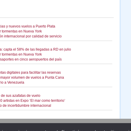
cias y nuevos vuelos a Puerto Plata
or tormentas en Nueva York
n internacional por calidad de servicio
: capta el 58% de las llegadas a RD en julio
or tormentas en Nueva York
saportes en cinco aeropuertos del país
s digitales para facilitar las reservas
n mayor volumen de vuelos a Punta Cana
rio a Venezuela
a de sus azafatas de vuelo
 artistas en Expo ‘El mar como territorio’
io de incertidumbre internacional
Publicidad
Redacción