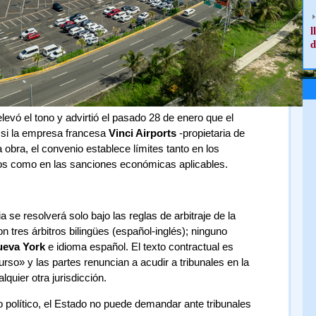
l
d
elevó el tono y advirtió el pasado 28 de enero que el
s si la empresa francesa
Vinci Airports
-propietaria de
 obra, el convenio establece límites tanto en los
os como en las sanciones económicas aplicables.
a se resolverá solo bajo las reglas de arbitraje de la
tres árbitros bilingües (español-inglés); ninguno
eva York
e idioma español. El texto contractual es
ecurso» y las partes renuncian a acudir a tribunales en la
lquier otra jurisdicción.
so político, el Estado no puede demandar ante tribunales