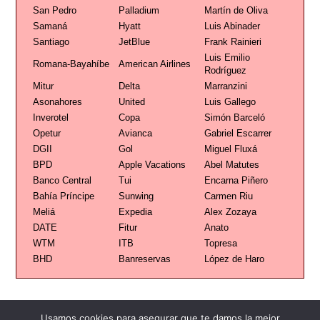
San Pedro
Palladium
Martín de Oliva
Samaná
Hyatt
Luis Abinader
Santiago
JetBlue
Frank Rainieri
Luis Emilio
Romana-Bayahíbe
American Airlines
Rodríguez
Mitur
Delta
Marranzini
Asonahores
United
Luis Gallego
Inverotel
Copa
Simón Barceló
Opetur
Avianca
Gabriel Escarrer
DGII
Gol
Miguel Fluxá
BPD
Apple Vacations
Abel Matutes
Banco Central
Tui
Encarna Piñero
Bahía Príncipe
Sunwing
Carmen Riu
Meliá
Expedia
Alex Zozaya
DATE
Fitur
Anato
WTM
ITB
Topresa
BHD
Banreservas
López de Haro
Usamos cookies para asegurar que te damos la mejor