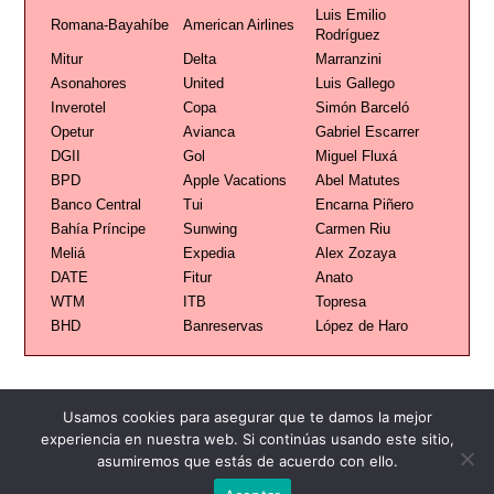
Luis Emilio
Romana-Bayahíbe
American Airlines
Rodríguez
Mitur
Delta
Marranzini
Asonahores
United
Luis Gallego
Inverotel
Copa
Simón Barceló
Opetur
Avianca
Gabriel Escarrer
DGII
Gol
Miguel Fluxá
BPD
Apple Vacations
Abel Matutes
Banco Central
Tui
Encarna Piñero
Bahía Príncipe
Sunwing
Carmen Riu
Meliá
Expedia
Alex Zozaya
DATE
Fitur
Anato
WTM
ITB
Topresa
BHD
Banreservas
López de Haro
Usamos cookies para asegurar que te damos la mejor
experiencia en nuestra web. Si continúas usando este sitio,
asumiremos que estás de acuerdo con ello.
Publicidad
Redacción
Contacto