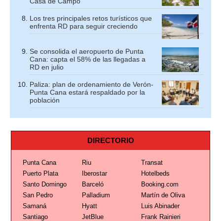
Casa de Campo
Los tres principales retos turísticos que
enfrenta RD para seguir creciendo
Se consolida el aeropuerto de Punta
Cana: capta el 58% de las llegadas a
RD en julio
Paliza: plan de ordenamiento de Verón-
Punta Cana estará respaldado por la
población
DIRECTORIO
Punta Cana
Riu
Transat
Puerto Plata
Iberostar
Hotelbeds
Santo Domingo
Barceló
Booking.com
San Pedro
Palladium
Martín de Oliva
Samaná
Hyatt
Luis Abinader
Santiago
JetBlue
Frank Rainieri