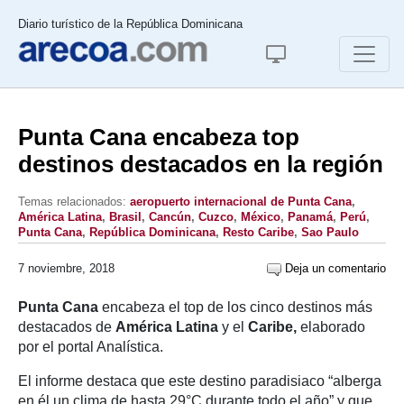
Diario turístico de la República Dominicana
Punta Cana encabeza top
destinos destacados en la región
Temas relacionados:
aeropuerto internacional de Punta Cana
,
América Latina
,
Brasil
,
Cancún
,
Cuzco
,
México
,
Panamá
,
Perú
,
Punta Cana
,
República Dominicana
,
Resto Caribe
,
Sao Paulo
7 noviembre, 2018
Deja un comentario
Punta Cana
encabeza el top de los cinco destinos más
destacados de
América Latina
y el
Caribe,
elaborado
por el portal Analística.
El informe destaca que este destino paradisiaco “alberga
en él un clima de hasta 29°C durante todo el año” y que