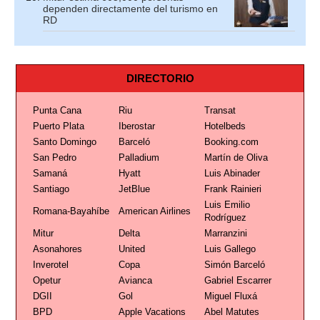
dependen directamente del turismo en
RD
DIRECTORIO
Punta Cana
Riu
Transat
Puerto Plata
Iberostar
Hotelbeds
Santo Domingo
Barceló
Booking.com
San Pedro
Palladium
Martín de Oliva
Samaná
Hyatt
Luis Abinader
Santiago
JetBlue
Frank Rainieri
Luis Emilio
Romana-Bayahíbe
American Airlines
Rodríguez
Mitur
Delta
Marranzini
Asonahores
United
Luis Gallego
Inverotel
Copa
Simón Barceló
Opetur
Avianca
Gabriel Escarrer
DGII
Gol
Miguel Fluxá
BPD
Apple Vacations
Abel Matutes