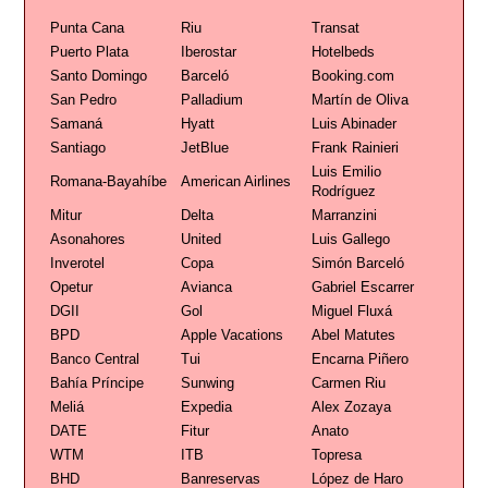
Punta Cana
Riu
Transat
Puerto Plata
Iberostar
Hotelbeds
Santo Domingo
Barceló
Booking.com
San Pedro
Palladium
Martín de Oliva
Samaná
Hyatt
Luis Abinader
Santiago
JetBlue
Frank Rainieri
Luis Emilio
Romana-Bayahíbe
American Airlines
Rodríguez
Mitur
Delta
Marranzini
Asonahores
United
Luis Gallego
Inverotel
Copa
Simón Barceló
Opetur
Avianca
Gabriel Escarrer
DGII
Gol
Miguel Fluxá
BPD
Apple Vacations
Abel Matutes
Banco Central
Tui
Encarna Piñero
Bahía Príncipe
Sunwing
Carmen Riu
Meliá
Expedia
Alex Zozaya
DATE
Fitur
Anato
WTM
ITB
Topresa
BHD
Banreservas
López de Haro