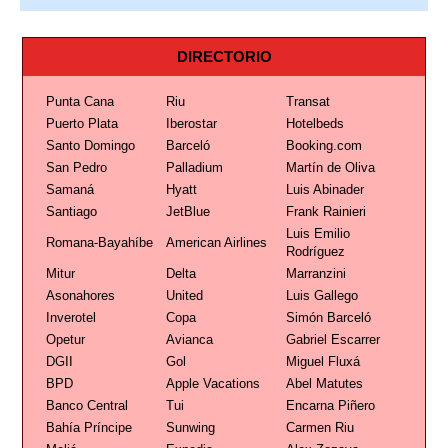
DIRECTORIO
Punta Cana
Riu
Transat
Puerto Plata
Iberostar
Hotelbeds
Santo Domingo
Barceló
Booking.com
San Pedro
Palladium
Martín de Oliva
Samaná
Hyatt
Luis Abinader
Santiago
JetBlue
Frank Rainieri
Luis Emilio
Romana-Bayahíbe
American Airlines
Rodríguez
Mitur
Delta
Marranzini
Asonahores
United
Luis Gallego
Inverotel
Copa
Simón Barceló
Opetur
Avianca
Gabriel Escarrer
DGII
Gol
Miguel Fluxá
BPD
Apple Vacations
Abel Matutes
Banco Central
Tui
Encarna Piñero
Bahía Príncipe
Sunwing
Carmen Riu