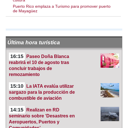
cultura
Puerto Rico emplaza a Turismo para promover puerto
de Mayagüez
Última hora turística
16:15
Paseo Doña Blanca
reabrirá el 10 de agosto tras
concluir trabajos de
remozamiento
15:10
La IATA evalúa utilizar
sargazo para la producción de
combustible de aviación
14:15
Realizan en RD
seminario sobre ‘Desastres en
Aeropuertos, Puertos y
Comunidades’