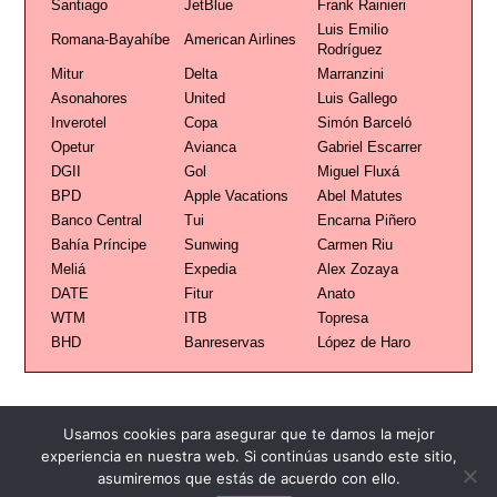
Santiago
JetBlue
Frank Rainieri
Luis Emilio
Romana-Bayahíbe
American Airlines
Rodríguez
Mitur
Delta
Marranzini
Asonahores
United
Luis Gallego
Inverotel
Copa
Simón Barceló
Opetur
Avianca
Gabriel Escarrer
DGII
Gol
Miguel Fluxá
BPD
Apple Vacations
Abel Matutes
Banco Central
Tui
Encarna Piñero
Bahía Príncipe
Sunwing
Carmen Riu
Meliá
Expedia
Alex Zozaya
DATE
Fitur
Anato
WTM
ITB
Topresa
BHD
Banreservas
López de Haro
Usamos cookies para asegurar que te damos la mejor
experiencia en nuestra web. Si continúas usando este sitio,
asumiremos que estás de acuerdo con ello.
Publicidad
Redacción
Contacto