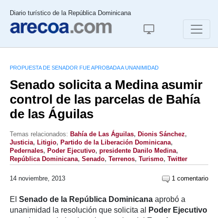
Diario turístico de la República Dominicana
PROPUESTA DE SENADOR FUE APROBADA A UNANIMIDAD
Senado solicita a Medina asumir
control de las parcelas de Bahía
de las Águilas
Temas relacionados:
Bahía de Las Águilas
,
Dionis Sánchez
,
Justicia
,
Litigio
,
Partido de la Liberación Dominicana
,
Pedernales
,
Poder Ejecutivo
,
presidente Danilo Medina
,
República Dominicana
,
Senado
,
Terrenos
,
Turismo
,
Twitter
14 noviembre, 2013
1 comentario
El
Senado de la República Dominicana
aprobó a
unanimidad la resolución que solicita al
Poder Ejecutivo