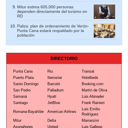
Mitur estima 605,000 personas
dependen directamente del turismo en
RD
Paliza: plan de ordenamiento de Verón-
Punta Cana estará respaldado por la
población
DIRECTORIO
Punta Cana
Riu
Transat
Puerto Plata
Iberostar
Hotelbeds
Santo Domingo
Barceló
Booking.com
San Pedro
Palladium
Martín de Oliva
Samaná
Hyatt
Luis Abinader
Santiago
JetBlue
Frank Rainieri
Luis Emilio
Romana-Bayahíbe
American Airlines
Rodríguez
Mitur
Delta
Marranzini
Asonahores
United
Luis Gallego