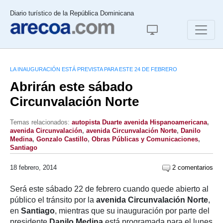
Diario turístico de la República Dominicana
LA INAUGURACIÓN ESTÁ PREVISTA PARA ESTE 24 DE FEBRERO
Abrirán este sábado
Circunvalación Norte
Temas relacionados:
autopista Duarte avenida Hispanoamericana
,
avenida Circunvalación
,
avenida Circunvalación Norte
,
Danilo
Medina
,
Gonzalo Castillo
,
Obras Públicas y Comunicaciones
,
Santiago
18 febrero, 2014
2 comentarios
Será este sábado 22 de febrero cuando quede abierto al
público el tránsito por la
avenida Circunvalación Norte
,
en
Santiago
, mientras que su inauguración por parte del
presidente
Danilo Medina
está programada para el lunes