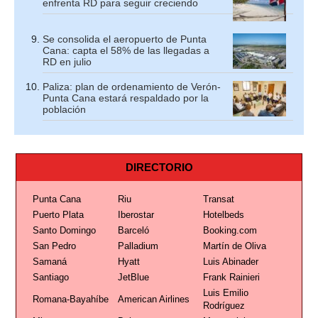
enfrenta RD para seguir creciendo
Se consolida el aeropuerto de Punta
Cana: capta el 58% de las llegadas a
RD en julio
Paliza: plan de ordenamiento de Verón-
Punta Cana estará respaldado por la
población
DIRECTORIO
Punta Cana
Riu
Transat
Puerto Plata
Iberostar
Hotelbeds
Santo Domingo
Barceló
Booking.com
San Pedro
Palladium
Martín de Oliva
Samaná
Hyatt
Luis Abinader
Santiago
JetBlue
Frank Rainieri
Luis Emilio
Romana-Bayahíbe
American Airlines
Rodríguez