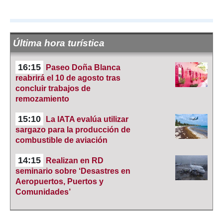
Última hora turística
16:15
Paseo Doña Blanca
reabrirá el 10 de agosto tras
concluir trabajos de
remozamiento
15:10
La IATA evalúa utilizar
sargazo para la producción de
combustible de aviación
14:15
Realizan en RD
seminario sobre ‘Desastres en
Aeropuertos, Puertos y
Comunidades’