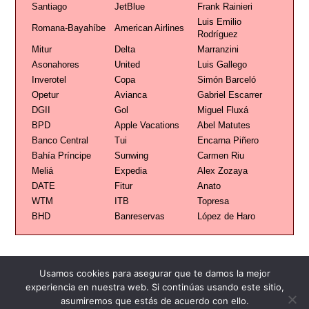
Santiago
JetBlue
Frank Rainieri
Luis Emilio
Romana-Bayahíbe
American Airlines
Rodríguez
Mitur
Delta
Marranzini
Asonahores
United
Luis Gallego
Inverotel
Copa
Simón Barceló
Opetur
Avianca
Gabriel Escarrer
DGII
Gol
Miguel Fluxá
BPD
Apple Vacations
Abel Matutes
Banco Central
Tui
Encarna Piñero
Bahía Príncipe
Sunwing
Carmen Riu
Meliá
Expedia
Alex Zozaya
DATE
Fitur
Anato
WTM
ITB
Topresa
BHD
Banreservas
López de Haro
Usamos cookies para asegurar que te damos la mejor
experiencia en nuestra web. Si continúas usando este sitio,
asumiremos que estás de acuerdo con ello.
Publicidad
Redacción
Contacto