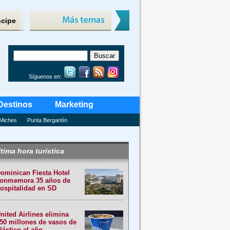
ncipe
Síguenos en:
Destinos
Marketing
Miches
Punta Bergantín
tima hora turística
ominican Fiesta Hotel
onmemora 35 años de
ospitalidad en SD
nited Airlines elimina
50 millones de vasos de
lástico al año