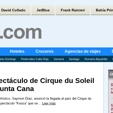
David Collado
JetBlue
Frank Rainieri
Bahía Pri
Hoteles
Cruceros
Agencias de viajes
nto Domingo
Pedernales-Cabo Rojo
Samaná
Santiago
Romana-Bayahíbe
Úl
ctáculo de Cirque du Soleil
D
unta Cana
c
h
rtístico, Saymon Díaz, anunció la llegada al país del Cirque du
 espectáculo “Kooza” que se…
Leer más
U
2
p