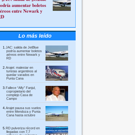
odría aumentar boletos
éreos entre Newark y
RD
Lo más leído
JAC: salida de JetBlue
podría aumentar boletos
aéreos entre Newark y
RD
Arajet: malestar en
turistas argentinos al
quedar varados en
Punta Cana
Fallece “Alfy” Fanjul,
copropietario del
complejo Casa de
Campo
Arajet pausa sus vuelos
entre Mendoza y Punta
Cana hasta octubre
RD pulveriza récord en
llegadas con 7,7