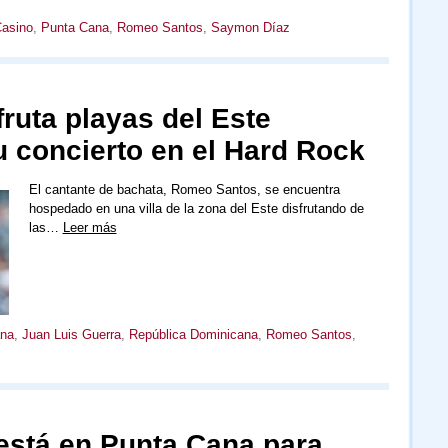
Casino
,
Punta Cana
,
Romeo Santos
,
Saymon Díaz
ruta playas del Este
u concierto en el Hard Rock
El cantante de bachata, Romeo Santos, se encuentra
hospedado en una villa de la zona del Este disfrutando de
las…
Leer más
ana
,
Juan Luis Guerra
,
República Dominicana
,
Romeo Santos
,
stá en Punta Cana para