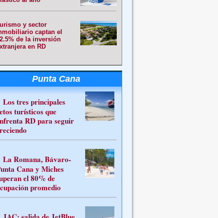
urismo y sector
nmobiliario captan el
2.5% de la inversión
xtranjera en RD
Punta Cana
Los tres principales
etos turísticos que
nfrenta RD para seguir
reciendo
La Romana, Bávaro-
unta Cana y Miches
uperan el 80% de
cupación promedio
JAC: salida de JetBlue