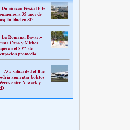
Dominican Fiesta Hotel
onmemora 35 años de
ospitalidad en SD
La Romana, Bávaro-
unta Cana y Miches
uperan el 80% de
cupación promedio
JAC: salida de JetBlue
odría aumentar boletos
éreos entre Newark y
RD