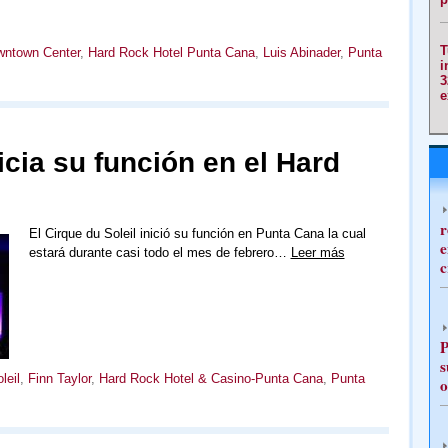
T
ntown Center
,
Hard Rock Hotel Punta Cana
,
Luis Abinader
,
Punta
i
3
e
icia su función en el Hard
r
El Cirque du Soleil inició su función en Punta Cana la cual
e
estará durante casi todo el mes de febrero…
Leer más
c
P
s
leil
,
Finn Taylor
,
Hard Rock Hotel & Casino-Punta Cana
,
Punta
o