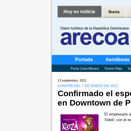
Hoy es noticia
Iberia
Portada
Aerolíneas
Punta Cana-Bávaro
Puerto Plata
Sa
13 septiembre, 2021
A PARTIR DEL 7 DE ENERO DE 2022
Confirmado el espe
en Downtown de P
El empresario a
Soleil, con el