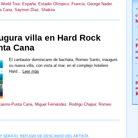
 World Tour
,
España
,
Estadio Olímpico
,
Francia
,
George Nader
,
a Cana
,
Saymon Díaz
,
Shakira
c
h
gura villa en Hard Rock
P
nta Cana
s
o
El cantautor dominicano de bachata, Romeo Santo, inauguró
su nueva villa, con vista al mar, en el complejo hotelero
Hard…
Leer más
p
a
Casino-Punta Cana
,
Miguel Fernández
,
Rodrigo Chapur
,
Romeo
 Y SERÁ EL REFUGIO DE DESCANSO DEL ARTISTA