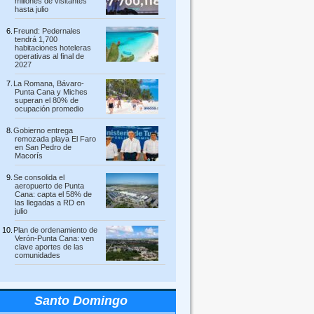
millones de visitantes
hasta julio
Freund: Pedernales
tendrá 1,700
habitaciones hoteleras
operativas al final de
2027
La Romana, Bávaro-
Punta Cana y Miches
superan el 80% de
ocupación promedio
Gobierno entrega
remozada playa El Faro
en San Pedro de
Macorís
Se consolida el
aeropuerto de Punta
Cana: capta el 58% de
las llegadas a RD en
julio
Plan de ordenamiento de
Verón-Punta Cana: ven
clave aportes de las
comunidades
Santo Domingo