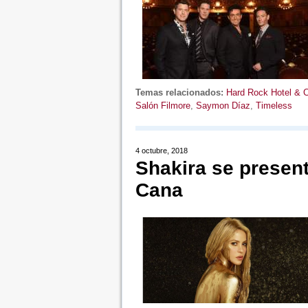
Temas relacionados:
Hard Rock Hotel & 
Salón Filmore
,
Saymon Díaz
,
Timeless
4 octubre, 2018
Shakira se presen
Cana