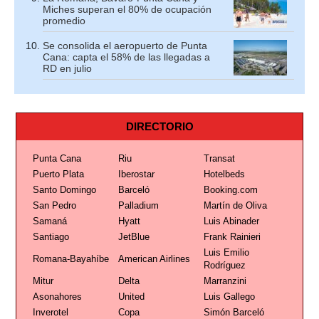
Miches superan el 80% de ocupación
promedio
Se consolida el aeropuerto de Punta
Cana: capta el 58% de las llegadas a
RD en julio
DIRECTORIO
Punta Cana
Riu
Transat
Puerto Plata
Iberostar
Hotelbeds
Santo Domingo
Barceló
Booking.com
San Pedro
Palladium
Martín de Oliva
Samaná
Hyatt
Luis Abinader
Santiago
JetBlue
Frank Rainieri
Luis Emilio
Romana-Bayahíbe
American Airlines
Rodríguez
Mitur
Delta
Marranzini
Asonahores
United
Luis Gallego
Inverotel
Copa
Simón Barceló