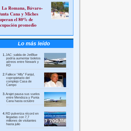
La Romana, Bávaro-
unta Cana y Miches
uperan el 80% de
cupación promedio
Lo más leído
JAC: salida de JetBlue
podría aumentar boletos
aéreos entre Newark y
RD
Fallece “Alfy” Fanjul,
copropietario del
complejo Casa de
Campo
Arajet pausa sus vuelos
entre Mendoza y Punta
Cana hasta octubre
RD pulveriza récord en
llegadas con 7,7
millones de visitantes
hasta julio