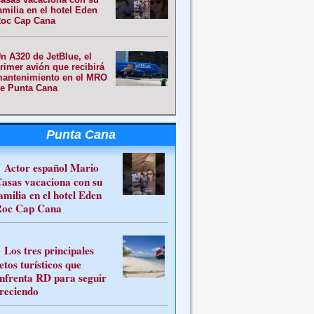
amilia en el hotel Eden
oc Cap Cana
n A320 de JetBlue, el
rimer avión que recibirá
antenimiento en el MRO
e Punta Cana
Punta Cana
Actor español Mario
asas vacaciona con su
amilia en el hotel Eden
oc Cap Cana
Los tres principales
etos turísticos que
nfrenta RD para seguir
reciendo