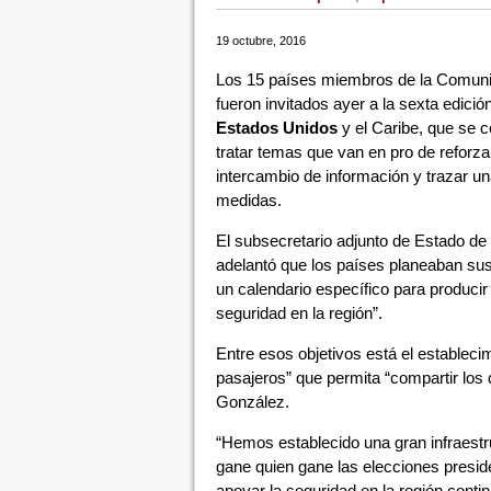
19 octubre, 2016
Los 15 países miembros de la Comunid
fueron invitados ayer a la sexta edici
Estados Unidos
y el Caribe, que se 
tratar temas que van en pro de reforzar
intercambio de información y trazar un
medidas.
El subsecretario adjunto de Estado d
adelantó que los países planeaban susc
un calendario específico para produci
seguridad en la región”.
Entre esos objetivos está el establec
pasajeros” que permita “compartir los 
González.
“Hemos establecido una gran infraestr
gane quien gane las elecciones presid
apoyar la seguridad en la región contin