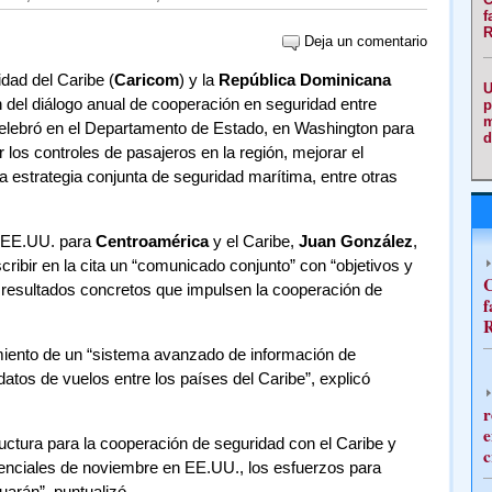
f
R
Deja un comentario
ad del Caribe (
Caricom
) y la
República Dominicana
U
ón del diálogo anual de cooperación en seguridad entre
p
m
celebró en el Departamento de Estado, en Washington para
d
 los controles de pasajeros en la región, mejorar el
a estrategia conjunta de seguridad marítima, entre otras
e EE.UU. para
Centroamérica
y el Caribe,
Juan González
,
ribir en la cita un “comunicado conjunto” con “objetivos y
C
r resultados concretos que impulsen la cooperación de
f
R
imiento de un “sistema avanzado de información de
datos de vuelos entre los países del Caribe”, explicó
r
e
uctura para la cooperación de seguridad con el Caribe y
c
enciales de noviembre en EE.UU., los esfuerzos para
uarán”, puntualizó.