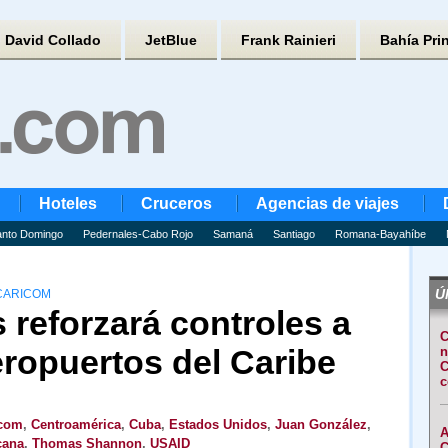
David Collado
JetBlue
Frank Rainieri
Bahía Pri
Hoteles
Cruceros
Agencias de viajes
nto Domingo
Pedernales-Cabo Rojo
Samaná
Santiago
Romana-Bayahíbe
Úl
 CARICOM
reforzará controles a
C
eropuertos del Caribe
n
C
c
icom
,
Centroamérica
,
Cuba
,
Estados Unidos
,
Juan González
,
A
cana
,
Thomas Shannon
,
USAID
C