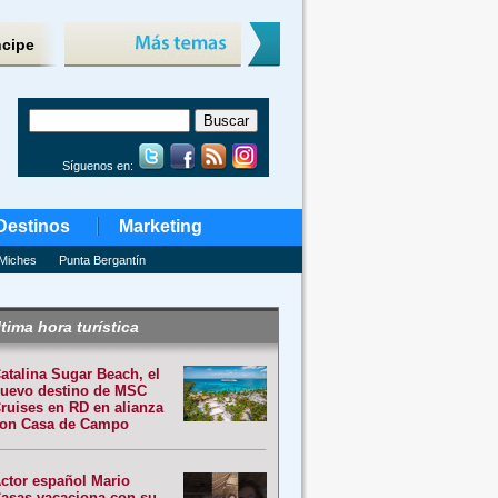
ncipe
Síguenos en:
Destinos
Marketing
Miches
Punta Bergantín
tima hora turística
atalina Sugar Beach, el
uevo destino de MSC
ruises en RD en alianza
on Casa de Campo
ctor español Mario
asas vacaciona con su