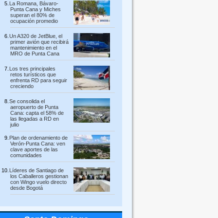
La Romana, Bávaro-
Punta Cana y Miches
superan el 80% de
ocupación promedio
Un A320 de JetBlue, el
primer avión que recibirá
mantenimiento en el
MRO de Punta Cana
Los tres principales
retos turísticos que
enfrenta RD para seguir
creciendo
Se consolida el
aeropuerto de Punta
Cana: capta el 58% de
las llegadas a RD en
julio
Plan de ordenamiento de
Verón-Punta Cana: ven
clave aportes de las
comunidades
Líderes de Santiago de
los Caballeros gestionan
con Wingo vuelo directo
desde Bogotá