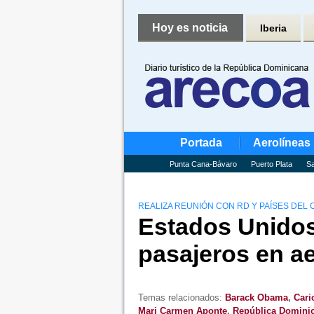
Hoy es noticia
Iberia
Portada
Aerolíneas
Punta Cana-Bávaro
Puerto Plata
Sa
REALIZA REUNIÓN CON RD Y PAÍSES DEL
Estados Unidos 
pasajeros en a
Temas relacionados:
Barack Obama
,
Car
Mari Carmen Aponte
,
República Domini