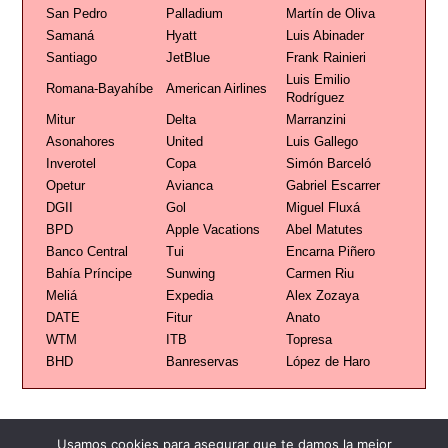
San Pedro
Palladium
Martín de Oliva
Samaná
Hyatt
Luis Abinader
Santiago
JetBlue
Frank Rainieri
Luis Emilio
Romana-Bayahíbe
American Airlines
Rodríguez
Mitur
Delta
Marranzini
Asonahores
United
Luis Gallego
Inverotel
Copa
Simón Barceló
Opetur
Avianca
Gabriel Escarrer
DGII
Gol
Miguel Fluxá
BPD
Apple Vacations
Abel Matutes
Banco Central
Tui
Encarna Piñero
Bahía Príncipe
Sunwing
Carmen Riu
Meliá
Expedia
Alex Zozaya
DATE
Fitur
Anato
WTM
ITB
Topresa
BHD
Banreservas
López de Haro
Usamos cookies para asegurar que te damos la mejor