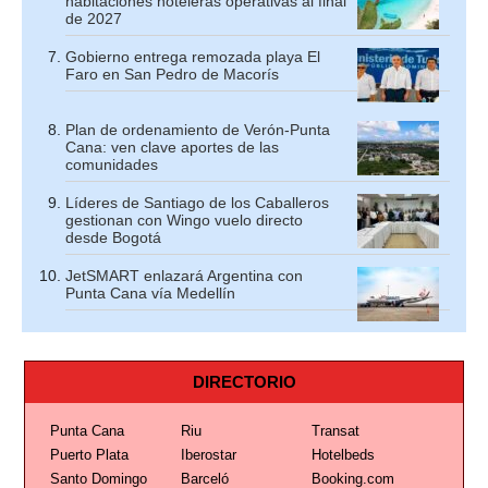
habitaciones hoteleras operativas al final
de 2027
Gobierno entrega remozada playa El
Faro en San Pedro de Macorís
Plan de ordenamiento de Verón-Punta
Cana: ven clave aportes de las
comunidades
Líderes de Santiago de los Caballeros
gestionan con Wingo vuelo directo
desde Bogotá
JetSMART enlazará Argentina con
Punta Cana vía Medellín
DIRECTORIO
Punta Cana
Riu
Transat
Puerto Plata
Iberostar
Hotelbeds
Santo Domingo
Barceló
Booking.com