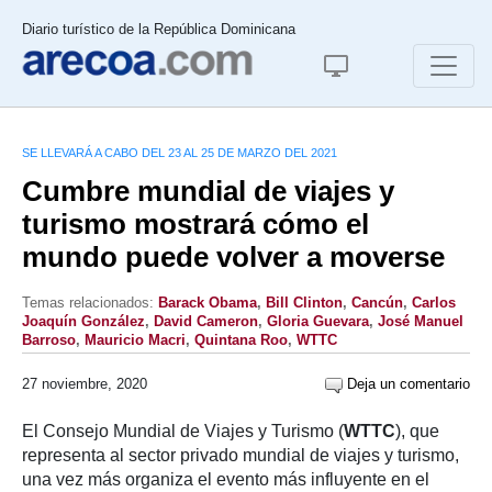
Diario turístico de la República Dominicana
SE LLEVARÁ A CABO DEL 23 AL 25 DE MARZO DEL 2021
Cumbre mundial de viajes y
turismo mostrará cómo el
mundo puede volver a moverse
Temas relacionados:
Barack Obama
,
Bill Clinton
,
Cancún
,
Carlos
Joaquín González
,
David Cameron
,
Gloria Guevara
,
José Manuel
Barroso
,
Mauricio Macri
,
Quintana Roo
,
WTTC
27 noviembre, 2020
Deja un comentario
El Consejo Mundial de Viajes y Turismo (
WTTC
), que
representa al sector privado mundial de viajes y turismo,
una vez más organiza el evento más influyente en el