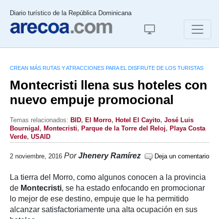
Diario turístico de la República Dominicana
CREAN MÁS RUTAS Y ATRACCIONES PARA EL DISFRUTE DE LOS TURISTAS
Montecristi llena sus hoteles con
nuevo empuje promocional
Temas relacionados:
BID
,
El Morro
,
Hotel El Cayito
,
José Luis
Bournigal
,
Montecristi
,
Parque de la Torre del Reloj
,
Playa Costa
Verde
,
USAID
Por
Jhenery Ramírez
2 noviembre, 2016
Deja un comentario
La tierra del Morro, como algunos conocen a la provincia
de
Montecristi
, se ha estado enfocando en promocionar
lo mejor de ese destino, empuje que le ha permitido
alcanzar satisfactoriamente una alta ocupación en sus