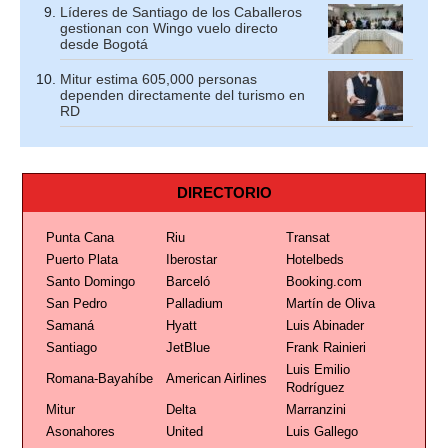
Líderes de Santiago de los Caballeros
gestionan con Wingo vuelo directo
desde Bogotá
Mitur estima 605,000 personas
dependen directamente del turismo en
RD
DIRECTORIO
Punta Cana
Riu
Transat
Puerto Plata
Iberostar
Hotelbeds
Santo Domingo
Barceló
Booking.com
San Pedro
Palladium
Martín de Oliva
Samaná
Hyatt
Luis Abinader
Santiago
JetBlue
Frank Rainieri
Luis Emilio
Romana-Bayahíbe
American Airlines
Rodríguez
Mitur
Delta
Marranzini
Asonahores
United
Luis Gallego