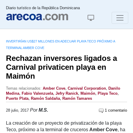
Diario turístico de la República Dominicana
INVERTIRÍAN US$27 MILLONES EN ADECUAR PLAYA TECO PRÓXIMO A
TERMINAL AMBER COVE
Rechazan inversores ligados a
Carnival privaticen playa en
Maimón
Temas relacionados:
Amber Cove
,
Carnival Corporation
,
Danilo
Medina
,
Fabio Valenzuela
,
Jefry Ranick
,
Maimón
,
Playa Teco
,
Puerto Plata
,
Ramón Saldaña
,
Ramón Tamares
Por
M.S.
28 julio, 2017
1 comentario
La creación de un proyecto de privatización de la playa
Teco, próximo a la terminal de cruceros
Amber Cove
, ha