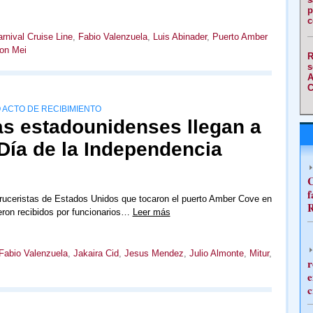
p
c
rnival Cruise Line
,
Fabio Valenzuela
,
Luis Abinader
,
Puerto Amber
on Mei
R
s
A
C
 ACTO DE RECIBIMIENTO
as estadounidenses llegan a
 Día de la Independencia
C
f
ruceristas de Estados Unidos que tocaron el puerto Amber Cove en
R
eron recibidos por funcionarios…
Leer más
Fabio Valenzuela
,
Jakaira Cid
,
Jesus Mendez
,
Julio Almonte
,
Mitur
,
r
e
c