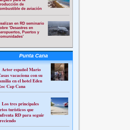
roducción de
ombustible de aviación
ealizan en RD seminario
obre ‘Desastres en
eropuertos, Puertos y
omunidades’
Punta Cana
Actor español Mario
asas vacaciona con su
amilia en el hotel Eden
oc Cap Cana
Los tres principales
etos turísticos que
nfrenta RD para seguir
reciendo