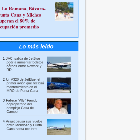
La Romana, Bávaro-
unta Cana y Miches
uperan el 80% de
cupación promedio
Lo más leído
JAC: salida de JetBlue
podría aumentar boletos
aéreos entre Newark y
RD
Un A320 de JetBlue, el
primer avión que recibirá
mantenimiento en el
MRO de Punta Cana
Fallece “Alfy” Fanjul,
copropietario del
complejo Casa de
Campo
Arajet pausa sus vuelos
entre Mendoza y Punta
Cana hasta octubre