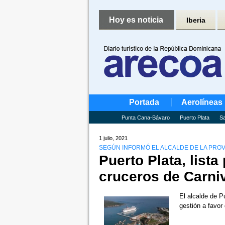
Hoy es noticia
Iberia
Portada
Aerolíneas
Punta Cana-Bávaro
Puerto Plata
Sa
1 julio, 2021
SEGÚN INFORMÓ EL ALCALDE DE LA PROV
Puerto Plata, lista
cruceros de Carni
El alcalde de P
gestión a favor