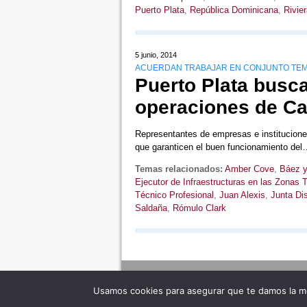
Puerto Plata
,
República Dominicana
,
Rivier
5 junio, 2014
ACUERDAN TRABAJAR EN CONJUNTO TEM
Puerto Plata busca
operaciones de Ca
Representantes de empresas e instituciones
que garanticen el buen funcionamiento de
Temas relacionados:
Amber Cove
,
Báez y
Ejecutor de Infraestructuras en las Zonas T
Técnico Profesional
,
Juan Alexis
,
Junta Dis
Saldaña
,
Rómulo Clark
Usamos cookies para asegurar que te damos la me
Adverte