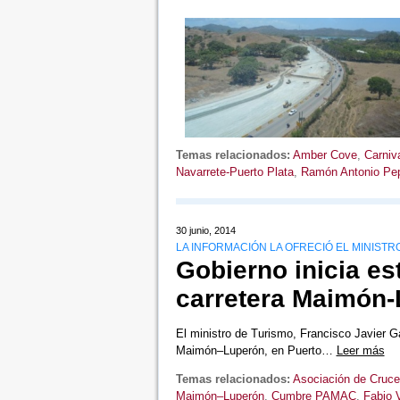
Temas relacionados:
Amber Cove
,
Carniv
Navarrete-Puerto Plata
,
Ramón Antonio Pe
30 junio, 2014
LA INFORMACIÓN LA OFRECIÓ EL MINISTR
Gobierno inicia es
carretera Maimón-
El ministro de Turismo, Francisco Javier Ga
Maimón–Luperón, en Puerto…
Leer más
Temas relacionados:
Asociación de Crucer
Maimón–Luperón
,
Cumbre PAMAC
,
Fabio 