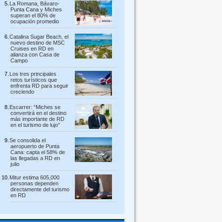
La Romana, Bávaro-
Punta Cana y Miches
superan el 80% de
ocupación promedio
Catalina Sugar Beach, el
nuevo destino de MSC
Cruises en RD en
alianza con Casa de
Campo
Los tres principales
retos turísticos que
enfrenta RD para seguir
creciendo
Escarrer: “Miches se
convertirá en el destino
más importante de RD
en el turismo de lujo”
Se consolida el
aeropuerto de Punta
Cana: capta el 58% de
las llegadas a RD en
julio
Mitur estima 605,000
personas dependen
directamente del turismo
en RD