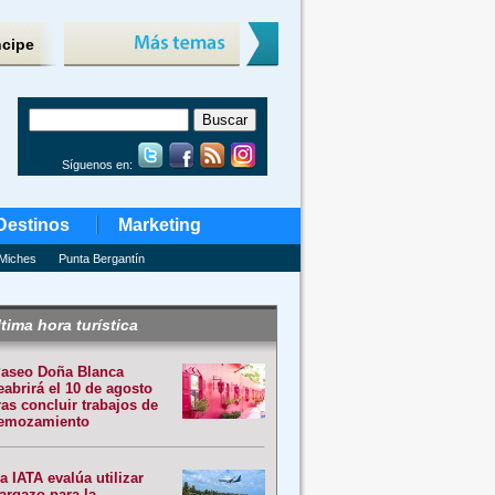
ncipe
Síguenos en:
Destinos
Marketing
Miches
Punta Bergantín
tima hora turística
aseo Doña Blanca
eabrirá el 10 de agosto
ras concluir trabajos de
emozamiento
a IATA evalúa utilizar
argazo para la