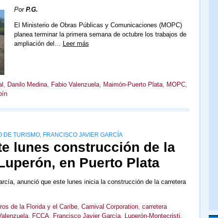
Por
P.G.
El Ministerio de Obras Públicas y Comunicaciones (MOPC)
planea terminar la primera semana de octubre los trabajos de
ampliación del…
Leer más
al
,
Danilo Medina
,
Fabio Valenzuela
,
Maimón-Puerto Plata
,
MOPC
,
pín
O DE TURISMO, FRANCISCO JAVIER GARCÍA
te lunes construcción de la
Luperón, en Puerto Plata
rcía, anunció que este lunes inicia la construcción de la carretera
os de la Florida y el Caribe
,
Carnival Corporation
,
carretera
Valenzuela
,
FCCA
,
Francisco Javier García
,
Luperón-Montecristi
,