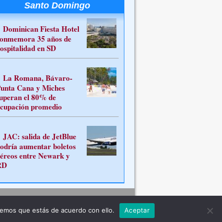
Santo Domingo
Dominican Fiesta Hotel
onmemora 35 años de
ospitalidad en SD
La Romana, Bávaro-
unta Cana y Miches
uperan el 80% de
cupación promedio
JAC: salida de JetBlue
odría aumentar boletos
éreos entre Newark y
RD
Contacto
remos que estás de acuerdo con ello.
Aceptar
ferente