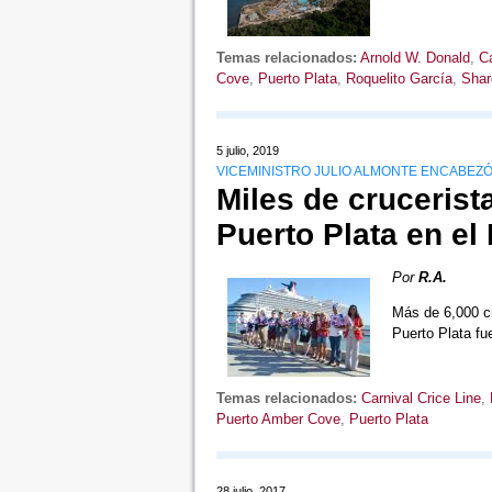
Temas relacionados:
Arnold W. Donald
,
Ca
Cove
,
Puerto Plata
,
Roquelito García
,
Shar
5 julio, 2019
VICEMINISTRO JULIO ALMONTE ENCABEZÓ
Miles de crucerist
Puerto Plata en el
Por
R.A.
Más de 6,000 c
Puerto Plata fu
Temas relacionados:
Carnival Crice Line
,
Puerto Amber Cove
,
Puerto Plata
28 julio, 2017