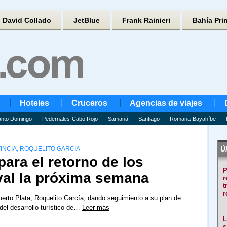
David Collado
JetBlue
Frank Rainieri
Bahía Pri
Hoteles
Cruceros
Agencias de viajes
nto Domingo
Pedernales-Cabo Rojo
Samaná
Santiago
Romana-Bayahíbe
Úl
INCIA, ROQUELITO GARCÍA
 para el retorno de los
P
val la próxima semana
r
t
r
uerto Plata, Roquelito García, dando seguimiento a su plan de
 del desarrollo turístico de…
Leer más
L
s