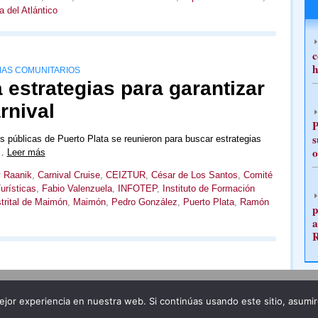
a del Atlántico
c
h
AS COMUNITARIOS
 estrategias para garantizar
rnival
P
s
 públicas de Puerto Plata se reunieron para buscar estrategias
o
l…
Leer más
 Raanik
,
Carnival Cruise
,
CEIZTUR
,
César de Los Santos
,
Comité
urísticas
,
Fabio Valenzuela
,
INFOTEP
,
Instituto de Formación
trital de Maimón
,
Maimón
,
Pedro González
,
Puerto Plata
,
Ramón
p
a
Publicidad
Redacción
jor experiencia en nuestra web. Si continúas usando este sitio, asumi
ncia legal
Todos los derechos reservados
Grupo Pre