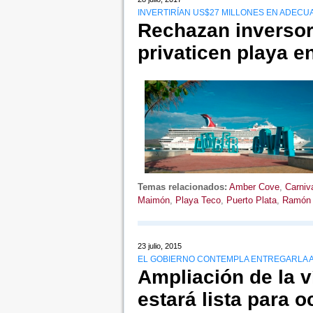
INVERTIRÍAN US$27 MILLONES EN ADECU
Rechazan inversor
privaticen playa 
Temas relacionados:
Amber Cove
,
Carniv
Maimón
,
Playa Teco
,
Puerto Plata
,
Ramón 
23 julio, 2015
EL GOBIERNO CONTEMPLA ENTREGARLA A
Ampliación de la 
estará lista para o