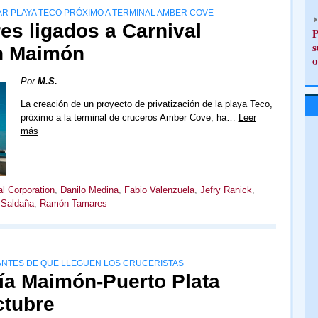
AR PLAYA TECO PRÓXIMO A TERMINAL AMBER COVE
es ligados a Carnival
P
s
en Maimón
o
Por
M.S.
La creación de un proyecto de privatización de la playa Teco,
próximo a la terminal de cruceros Amber Cove, ha…
Leer
más
al Corporation
,
Danilo Medina
,
Fabio Valenzuela
,
Jefry Ranick
,
Saldaña
,
Ramón Tamares
NTES DE QUE LLEGUEN LOS CRUCERISTAS
vía Maimón-Puerto Plata
ctubre