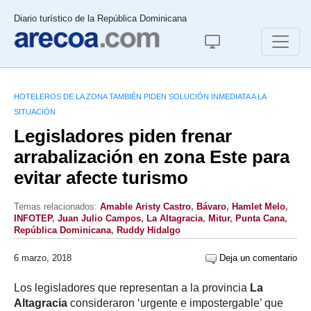
Diario turístico de la República Dominicana
HOTELEROS DE LA ZONA TAMBIÉN PIDEN SOLUCIÓN INMEDIATA A LA
SITUACIÓN
Legisladores piden frenar
arrabalización en zona Este para
evitar afecte turismo
Temas relacionados:
Amable Aristy Castro
,
Bávaro
,
Hamlet Melo
,
INFOTEP
,
Juan Julio Campos
,
La Altagracia
,
Mitur
,
Punta Cana
,
República Dominicana
,
Ruddy Hidalgo
6 marzo, 2018
Deja un comentario
Los legisladores que representan a la provincia
La
Altagracia
consideraron ‘urgente e impostergable’ que