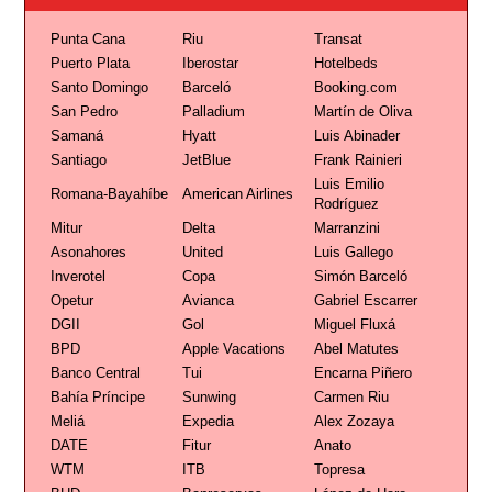
Punta Cana
Riu
Transat
Puerto Plata
Iberostar
Hotelbeds
Santo Domingo
Barceló
Booking.com
San Pedro
Palladium
Martín de Oliva
Samaná
Hyatt
Luis Abinader
Santiago
JetBlue
Frank Rainieri
Luis Emilio
Romana-Bayahíbe
American Airlines
Rodríguez
Mitur
Delta
Marranzini
Asonahores
United
Luis Gallego
Inverotel
Copa
Simón Barceló
Opetur
Avianca
Gabriel Escarrer
DGII
Gol
Miguel Fluxá
BPD
Apple Vacations
Abel Matutes
Banco Central
Tui
Encarna Piñero
Bahía Príncipe
Sunwing
Carmen Riu
Meliá
Expedia
Alex Zozaya
DATE
Fitur
Anato
WTM
ITB
Topresa