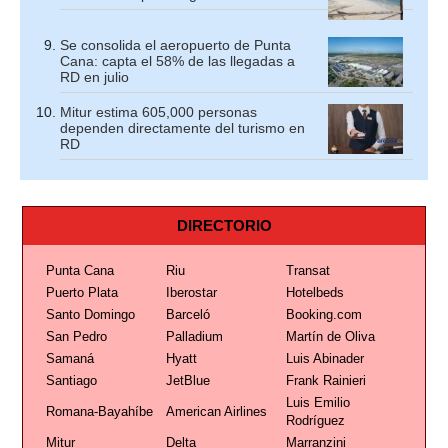
Se consolida el aeropuerto de Punta
Cana: capta el 58% de las llegadas a
RD en julio
Mitur estima 605,000 personas
dependen directamente del turismo en
RD
DIRECTORIO
Punta Cana
Riu
Transat
Puerto Plata
Iberostar
Hotelbeds
Santo Domingo
Barceló
Booking.com
San Pedro
Palladium
Martín de Oliva
Samaná
Hyatt
Luis Abinader
Santiago
JetBlue
Frank Rainieri
Luis Emilio
Romana-Bayahíbe
American Airlines
Rodríguez
Mitur
Delta
Marranzini