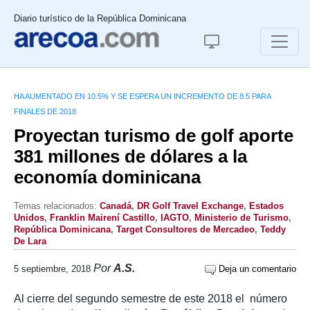
Diario turístico de la República Dominicana
HA AUMENTADO EN 10.5% Y SE ESPERA UN INCREMENTO DE 8.5 PARA
FINALES DE 2018
Proyectan turismo de golf aporte
381 millones de dólares a la
economía dominicana
Temas relacionados:
Canadá
,
DR Golf Travel Exchange
,
Estados
Unidos
,
Franklin Mairení Castillo
,
IAGTO
,
Ministerio de Turismo
,
República Dominicana
,
Target Consultores de Mercadeo
,
Teddy
De Lara
Por
A.S.
5 septiembre, 2018
Deja un comentario
Al cierre del segundo semestre de este 2018 el número