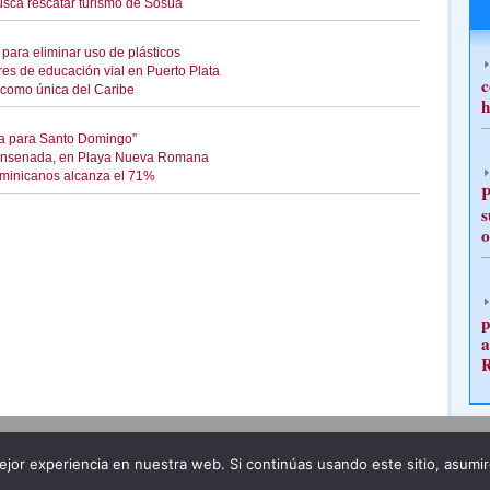
sca rescatar turismo de Sosúa
para eliminar uso de plásticos
eres de educación vial en Puerto Plata
c
 como única del Caribe
h
ica para Santo Domingo”
a Ensenada, en Playa Nueva Romana
ominicanos alcanza el 71%
P
s
o
p
a
Publicidad
Redacción
jor experiencia en nuestra web. Si continúas usando este sitio, asumi
ncia legal
Todos los derechos reservados
Grupo Pre