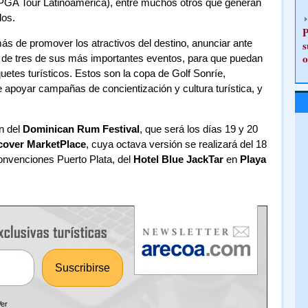
PGA Tour Latinoamérica), entre muchos otros que generan
dos.
P
ás de promover los atractivos del destino, anunciar ante
s
o
as de tres de sus más importantes eventos, para que puedan
etes turísticos. Estos son la copa de Golf Sonríe,
 apoyar campañas de concientización y cultura turística, y
n del
Dominican Rum Festival
, que será los días 19 y 20
cover MarketPlace
, cuya octava versión se realizará del 18
convenciones Puerto Plata, del
Hotel Blue JackTar
en
Playa
Ver