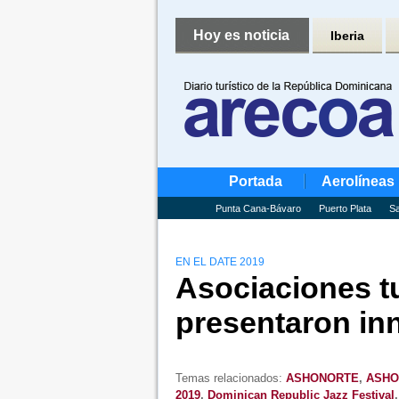
Hoy es noticia
Iberia
Portada
Aerolíneas
Punta Cana-Bávaro
Puerto Plata
Sa
EN EL DATE 2019
Asociaciones tu
presentaron in
Temas relacionados:
ASHONORTE
,
ASHO
2019
,
Dominican Republic Jazz Festival