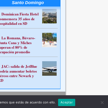
Santo Domingo
Dominican Fiesta Hotel
onmemora 35 años de
ospitalidad en SD
La Romana, Bávaro-
unta Cana y Miches
uperan el 80% de
cupación promedio
JAC: salida de JetBlue
odría aumentar boletos
éreos entre Newark y
RD
Contacto
remos que estás de acuerdo con ello.
Aceptar
ferente