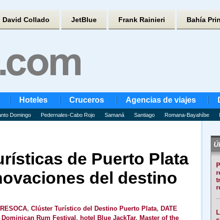
David Collado
JetBlue
Frank Rainieri
Bahía Pri
Hoteles
Cruceros
Agencias de viajes
nto Domingo
Pedernales-Cabo Rojo
Samaná
Santiago
Romana-Bayahíbe
Úl
rísticas de Puerto Plata
P
novaciones del destino
r
t
r
RESOCA
,
Clúster Turístico del Destino Puerto Plata
,
DATE
L
,
Dominican Rum Festival
,
hotel Blue JackTar
,
Master of the
s