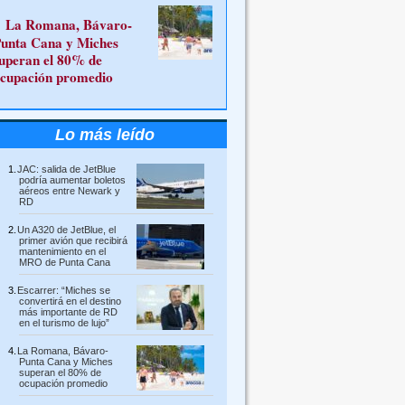
La Romana, Bávaro-
unta Cana y Miches
uperan el 80% de
cupación promedio
Lo más leído
JAC: salida de JetBlue
podría aumentar boletos
aéreos entre Newark y
RD
Un A320 de JetBlue, el
primer avión que recibirá
mantenimiento en el
MRO de Punta Cana
Escarrer: “Miches se
convertirá en el destino
más importante de RD
en el turismo de lujo”
La Romana, Bávaro-
Punta Cana y Miches
superan el 80% de
ocupación promedio