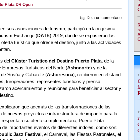
to Plata DR Open
p
c
Deja un comentario
R
en sus asociaciones de turismo, participó en la vigésima
s
A
Tourism Exchange (
DATE
) 2019, donde se expusieron las
C
ferta turística que ofrece el destino, junto a las actividades
ntan.
as del
Clúster Turístico del Destino Puerto Plata
, de la
 Empresas Turísticas del Norte (
Ashonorte
) y de la
 de Sosúa y Cabarete (
Ashoresoca
), recibieron en el stand
C
es, turoperadores, representes turísticos y prensa
f
zaron acercamientos y reuniones para beneficiar al sector y
R
destino.
 explicaron que además de las transformaciones de las
 de nuevos proyectos e infraestructura de impacto para la
r
ue respecta a su oferta complementaria, Puerto Plata
e
 de importantes eventos de diferentes índoles, como son:
c
ublic Jazz Festival
, el Carnaval, las Fiestas Patronales, el