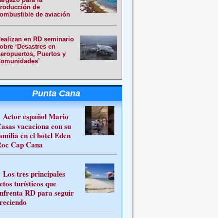
roducción de
ombustible de aviación
ealizan en RD seminario
obre ‘Desastres en
eropuertos, Puertos y
omunidades’
Punta Cana
Actor español Mario
asas vacaciona con su
amilia en el hotel Eden
oc Cap Cana
Los tres principales
etos turísticos que
nfrenta RD para seguir
reciendo