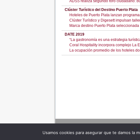
ADSS realiza segundo foro ciudadano: bu
Clúster Turístico del Destino Puerto Plata
Hoteles de Puerto Plata lanzan programa 
Clúster Turístico y Digesett impulsan tall
Marca destino Puerto Plata seleccionada
DATE 2019
“La gastronomía es una estrategia turíst
Coral Hospitality incorpora complejo L
La ocupación promedio de los hoteles d
Usamos cookies para asegurar que te damos la me
Adverte