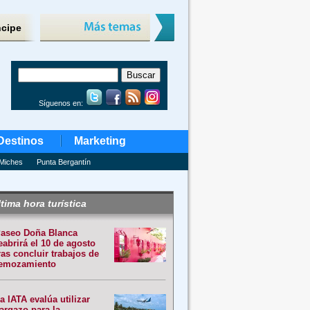
ncipe
Síguenos en:
Destinos
Marketing
Miches
Punta Bergantín
tima hora turística
aseo Doña Blanca
eabrirá el 10 de agosto
ras concluir trabajos de
emozamiento
a IATA evalúa utilizar
argazo para la