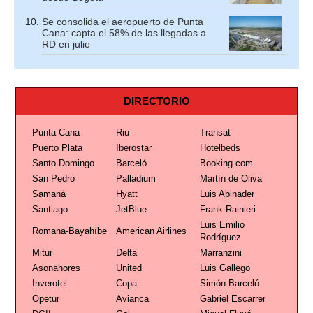
Se consolida el aeropuerto de Punta
Cana: capta el 58% de las llegadas a
RD en julio
DIRECTORIO
Punta Cana
Riu
Transat
Puerto Plata
Iberostar
Hotelbeds
Santo Domingo
Barceló
Booking.com
San Pedro
Palladium
Martín de Oliva
Samaná
Hyatt
Luis Abinader
Santiago
JetBlue
Frank Rainieri
Luis Emilio
Romana-Bayahíbe
American Airlines
Rodríguez
Mitur
Delta
Marranzini
Asonahores
United
Luis Gallego
Inverotel
Copa
Simón Barceló
Opetur
Avianca
Gabriel Escarrer