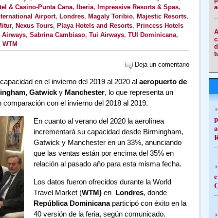
tel & Casino-Punta Cana
,
Iberia
,
Impressive Resorts & Spas
,
a
ernational Airport
,
Londres
,
Magaly Toribio
,
Majestic Resorts
,
itur
,
Nexus Tours
,
Playa Hotels and Resorts
,
Princess Hotels
A
 Airways
,
Sabrina Cambiaso
,
Tui Airways
,
TUI Dominicana
,
c
,
WTM
d
t
Deja un comentario
pacidad en el invierno del 2019 al 2020 al
aeropuerto de
ingham, Gatwick
y
Manchester
, lo que representa un
comparación con el invierno del 2018 al 2019.
p
En cuanto al verano del 2020 la aerolínea
a
incrementará su capacidad desde Birmingham,
Gatwick y Manchester en un 33%, anunciando
que las ventas están por encima del 35% en
relación al pasado año para esta misma fecha.
e
Los datos fueron ofrecidos durante la World
C
Travel Market (
WTM)
en
Londres
, donde
República Dominicana
participó con éxito en la
40 versión de la feria, según comunicado.