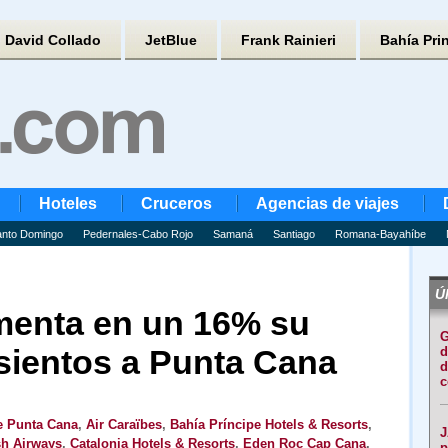
David Collado
JetBlue
Frank Rainieri
Bahía Pri
Hoteles
Cruceros
Agencias de viajes
nto Domingo
Pedernales-Cabo Rojo
Samaná
Santiago
Romana-Bayahíbe
Úl
menta en un 16% su
G
sientos a Punta Cana
d
d
c
e Punta Cana
,
Air Caraïbes
,
Bahía Príncipe Hotels & Resorts
,
J
sh Airways
,
Catalonia Hotels & Resorts
,
Eden Roc Cap Cana
,
p