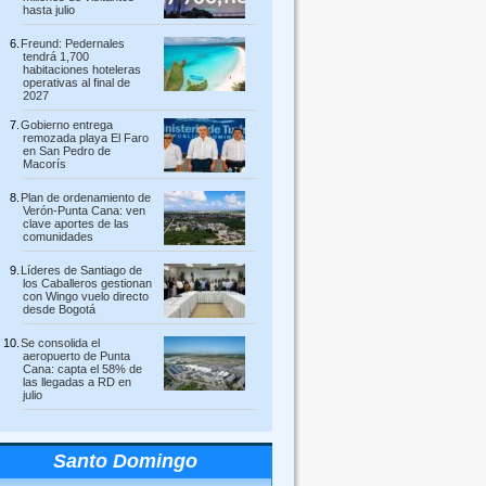
hasta julio
Freund: Pedernales
tendrá 1,700
habitaciones hoteleras
operativas al final de
2027
Gobierno entrega
remozada playa El Faro
en San Pedro de
Macorís
Plan de ordenamiento de
Verón-Punta Cana: ven
clave aportes de las
comunidades
Líderes de Santiago de
los Caballeros gestionan
con Wingo vuelo directo
desde Bogotá
Se consolida el
aeropuerto de Punta
Cana: capta el 58% de
las llegadas a RD en
julio
Santo Domingo