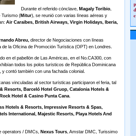
p
Durante el referido cónclave,
Magaly Toribio
,
d
e
e Turismo (
Mitur
), se reunió con varias líneas aéreas y
an:
Air Caraibes, British Airways, Virgin Holidays, Iberia,
rnando Abreu,
director de Negociaciones con líneas
ra de la Oficina de Promoción Turística (OPT) en Londres.
ado en el pabellón de Las Américas, en el No.CA300, con
ibían todos los polos turísticos de República Dominicana
, y contó también con una fachada colonial.
s vinculadas al sector turísticas participaron el feria, tal
 & Resorts, Barceló Hotel Gruop, Catalonia Hotels &
Rock Hotel & Casino Punta Cana
.
ss Hotels & Resorts, Impressive Resorts & Spas,
els International, Majestic Resorts, Playa Hotels And
de operators / DMCs,
Nexus Tours
, Amstar DMC, Turissimo