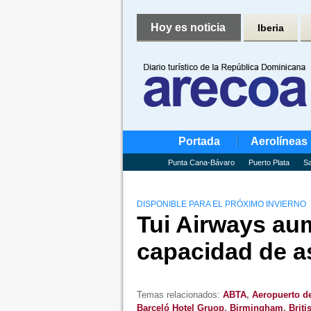
Hoy es noticia
Iberia
Portada
Aerolíneas
Punta Cana-Bávaro
Puerto Plata
Sa
DISPONIBLE PARA EL PRÓXIMO INVIERNO
Tui Airways au
capacidad de a
Temas relacionados:
ABTA
,
Aeropuerto d
Barceló Hotel Gruop
,
Birmingham
,
Briti