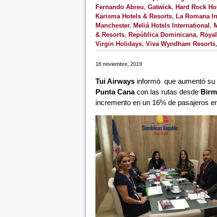
Fernando Abreu
,
Gatwick
,
Hard Rock Ho
Karisma Hotels & Resorts
,
La Romana Int
Manchester
,
Meliá Hotels International
,
M
& Resorts
,
República Dominicana
,
Royal
Virgin Holidays
,
Viva Wyndham Resorts
18 noviembre, 2019
Tui Airways
informó que aumentó su ca
Punta Cana
con las rutas desde
Birm
incremento en un 16% de pasajeros en 