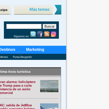
ncipe
Síguenos en:
Destinos
Marketing
Miches
Punta Bergantín
tima hora turística
ran alarma: helicóptero
e Trump pasa a corta
istancia de un avión
omercial
AC: salida de JetBlue
odría aumentar boletos