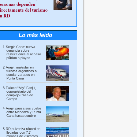
ersonas dependen
irectamente del turismo
n RD
Lo más leído
Sergio Carlo: nueva
denuncia sobre
restricciones al acceso
público a playas
Arajet: malestar en
turistas argentinos al
quedar varados en
Punta Cana
Fallece “Alfy” Fanjul,
copropietario del
complejo Casa de
Campo
Arajet pausa sus vuelos
entre Mendoza y Punta
Cana hasta octubre
RD pulveriza récord en
llegadas con 7,7
millones de visitantes