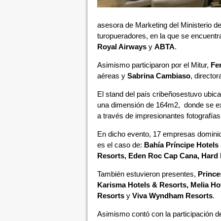
asesora de Marketing del Ministerio d
turopueradores, en la que se encuentr
Royal Airways
y
ABTA
.
Asimismo participaron por el Mitur,
Fe
aéreas y
Sabrina Cambiaso
, directo
El stand del país cribeñosestuvo ubic
una dimensión de 164m2, donde se exh
a través de impresionantes fotografías
En dicho evento, 17 empresas dominicana
es el caso de:
Bahía Príncipe Hotels
Resorts, Eden Roc Cap Cana, Hard 
También estuvieron presentes,
Prince
Karisma Hotels & Resorts, Melia Hot
Resorts
y
Viva Wyndham Resorts
.
Asimismo contó con la participación 