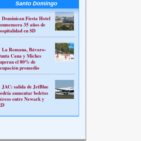
Santo Domingo
Dominican Fiesta Hotel
onmemora 35 años de
ospitalidad en SD
La Romana, Bávaro-
unta Cana y Miches
uperan el 80% de
cupación promedio
JAC: salida de JetBlue
odría aumentar boletos
éreos entre Newark y
RD