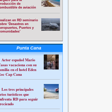
roducción de
ombustible de aviación
ealizan en RD seminario
obre ‘Desastres en
eropuertos, Puertos y
omunidades’
Punta Cana
Actor español Mario
asas vacaciona con su
amilia en el hotel Eden
oc Cap Cana
Los tres principales
etos turísticos que
nfrenta RD para seguir
reciendo