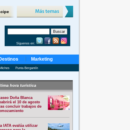
ncipe
Síguenos en:
Destinos
Marketing
Miches
Punta Bergantín
tima hora turística
aseo Doña Blanca
eabrirá el 10 de agosto
ras concluir trabajos de
emozamiento
a IATA evalúa utilizar
argazo para la