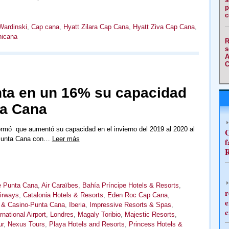
p
c
Wardinski
,
Cap cana
,
Hyatt Zilara Cap Cana
,
Hyatt Ziva Cap Cana
,
nicana
R
s
A
C
ta en un 16% su capacidad
ta Cana
ormó que aumentó su capacidad en el invierno del 2019 al 2020 al
C
 Punta Cana con…
Leer más
f
R
e Punta Cana
,
Air Caraïbes
,
Bahía Príncipe Hotels & Resorts
,
r
Airways
,
Catalonia Hotels & Resorts
,
Eden Roc Cap Cana
,
e
 & Casino-Punta Cana
,
Iberia
,
Impressive Resorts & Spas
,
c
national Airport
,
Londres
,
Magaly Toribio
,
Majestic Resorts
,
ur
,
Nexus Tours
,
Playa Hotels and Resorts
,
Princess Hotels &