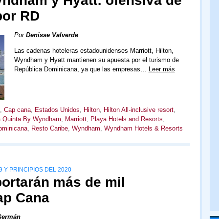
Wyndham y Hyatt: ofensiva de
por RD
Por
Denisse Valverde
Las cadenas hoteleras estadounidenses Marriott, Hilton,
Wyndham y Hyatt mantienen su apuesta por el turismo de
República Dominicana, ya que las empresas…
Leer más
,
Cap cana
,
Estados Unidos
,
Hilton
,
Hilton All-inclusive resort
,
a Quinta By Wyndham
,
Marriott
,
Playa Hotels and Resorts
,
ominicana
,
Resto Caribe
,
Wyndham
,
Wyndham Hotels & Resorts
Y PRINCIPIOS DEL 2020
portarán más de mil
ap Cana
Germán