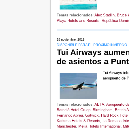
Temas relacionados:
Alex Stadlin
,
Bruce 
Playa Hotels and Resorts
,
República Domi
18 noviembre, 2019
DISPONIBLE PARA EL PRÓXIMO INVIERNO
Tui Airways aumen
de asientos a Pun
Tui Airways inf
aeropuerto de
Temas relacionados:
ABTA
,
Aeropuerto d
Barceló Hotel Gruop
,
Birmingham
,
British 
Fernando Abreu
,
Gatwick
,
Hard Rock Hotel
Karisma Hotels & Resorts
,
La Romana Inter
Manchester
,
Meliá Hotels International
,
Mit