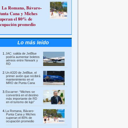
La Romana, Bávaro-
unta Cana y Miches
uperan el 80% de
cupación promedio
Lo más leído
JAC: salida de JetBlue
podría aumentar boletos
aéreos entre Newark y
RD
Un A320 de JetBlue, el
primer avión que recibirá
mantenimiento en el
MRO de Punta Cana
Escarrer: “Miches se
convertirá en el destino
más importante de RD
en el turismo de lujo”
La Romana, Bávaro-
Punta Cana y Miches
superan el 80% de
ocupación promedio