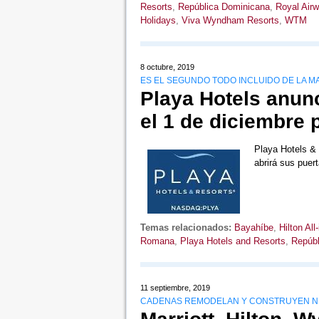
Resorts
,
República Dominicana
,
Royal Air
Holidays
,
Viva Wyndham Resorts
,
WTM
8 octubre, 2019
ES EL SEGUNDO TODO INCLUIDO DE LA M
Playa Hotels anun
el 1 de diciembre
Playa Hotels & 
abrirá sus puer
Temas relacionados:
Bayahíbe
,
Hilton All
Romana
,
Playa Hotels and Resorts
,
Repúbl
11 septiembre, 2019
CADENAS REMODELAN Y CONSTRUYEN NU