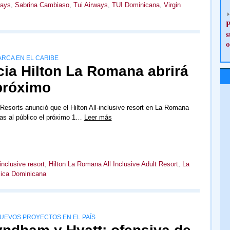
ways
,
Sabrina Cambiaso
,
Tui Airways
,
TUI Dominicana
,
Virgin
P
s
o
ARCA EN EL CARIBE
cia Hilton La Romana abrirá
 próximo
Resorts anunció que el Hilton All-inclusive resort en La Romana
tas al público el próximo 1…
Leer más
-inclusive resort
,
Hilton La Romana All Inclusive Adult Resort
,
La
ica Dominicana
EVOS PROYECTOS EN EL PAÍS