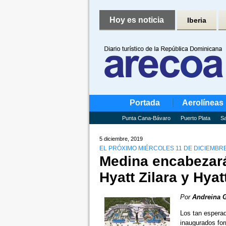
Hoy es noticia
Iberia
Portada
Aerolíneas
Punta Cana-Bávaro
Puerto Plata
Sa
5 diciembre, 2019
EL PRÓXIMO MIÉRCOLES 11 DE DICIEMBR
Medina encabezará
Hyatt Zilara y Hyat
Por
Andreina 
Los tan espera
inaugurados fo