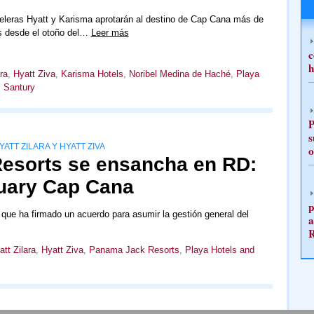
eleras Hyatt y Karisma aprotarán al destino de Cap Cana más de
es desde el otoño del…
Leer más
c
h
ra
,
Hyatt Ziva
,
Karisma Hotels
,
Noribel Medina de Haché
,
Playa
,
Santury
P
s
TT ZILARA Y HYATT ZIVA
o
Resorts se ensancha en RD:
tuary Cap Cana
p
que ha firmado un acuerdo para asumir la gestión general del
a
att Zilara
,
Hyatt Ziva
,
Panama Jack Resorts
,
Playa Hotels and