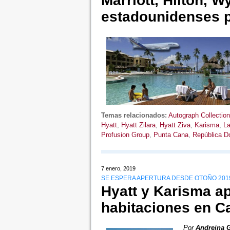
Marriott, Hilton, 
estadounidenses 
Temas relacionados:
Autograph Collection
Hyatt
,
Hyatt Zilara
,
Hyatt Ziva
,
Karisma
,
L
Profusion Group
,
Punta Cana
,
República D
7 enero, 2019
SE ESPERA APERTURA DESDE OTOÑO 2019 
Hyatt y Karisma a
habitaciones en C
Por
Andreina 