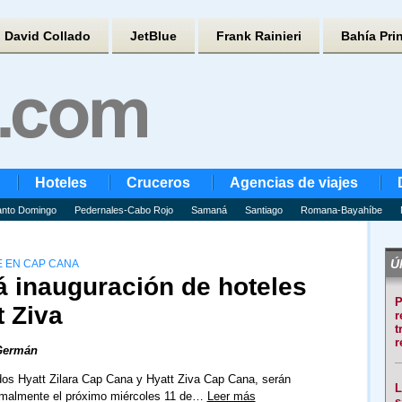
David Collado
JetBlue
Frank Rainieri
Bahía Pri
Hoteles
Cruceros
Agencias de viajes
nto Domingo
Pedernales-Cabo Rojo
Samaná
Santiago
Romana-Bayahíbe
Úl
E EN CAP CANA
 inauguración de hoteles
P
t Ziva
r
t
r
Germán
dos Hyatt Zilara Cap Cana y Hyatt Ziva Cap Cana, serán
L
rmalmente el próximo miércoles 11 de…
Leer más
s