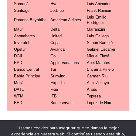
Samaná
Hyatt
Luis Abinader
Santiago
JetBlue
Frank Rainieri
Luis Emilio
Romana-Bayahíbe
American Airlines
Rodríguez
Mitur
Delta
Marranzini
Asonahores
United
Luis Gallego
Inverotel
Copa
Simón Barceló
Opetur
Avianca
Gabriel Escarrer
DGII
Gol
Miguel Fluxá
BPD
Apple Vacations
Abel Matutes
Banco Central
Tui
Encarna Piñero
Bahía Príncipe
Sunwing
Carmen Riu
Meliá
Expedia
Alex Zozaya
DATE
Fitur
Anato
WTM
ITB
Topresa
BHD
Banreservas
López de Haro
Usamos cookies para asegurar que te damos la mejor
experiencia en nuestra web. Si continúas usando este sitio,