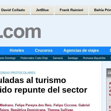
David Collado
JetBlue
Frank Rainieri
Bahía Pri
Hoteles
Cruceros
Agencias de viajes
nto Domingo
Pedernales-Cabo Rojo
Samaná
Santiago
Romana-Bayahíbe
Úl
MEDIDAS PROTOCOLARES
ladas al turismo
A
ido repunte del sector
c
d
t
 Medrano
,
Felipe Pereyra dos Reis
,
Felipo Ciccone
,
Gabriel
E
Tejera
,
República Dominicana
,
Theresa Sullivan
e