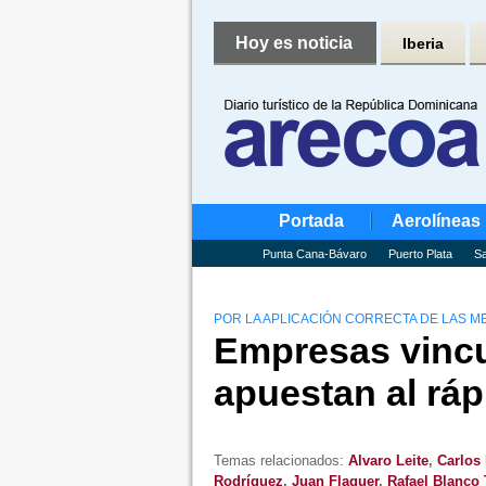
Hoy es noticia
Iberia
Portada
Aerolíneas
Punta Cana-Bávaro
Puerto Plata
Sa
POR LA APLICACIÓN CORRECTA DE LAS 
Empresas vincu
apuestan al ráp
Temas relacionados:
Alvaro Leite
,
Carlos
Rodríguez
,
Juan Flaquer
,
Rafael Blanco 