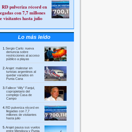
RD pulveriza récord en
legadas con 7,7 millones
e visitantes hasta julio
Lo más leído
Sergio Carlo: nueva
denuncia sobre
restricciones al acceso
público a playas
Arajet: malestar en
turistas argentinos al
quedar varados en
Punta Cana
Fallece “Alfy” Fanjul,
copropietario del
complejo Casa de
Campo
RD pulveriza récord en
llegadas con 7,7
millones de visitantes
hasta julio
Arajet pausa sus vuelos
entre Mendoza y Punta