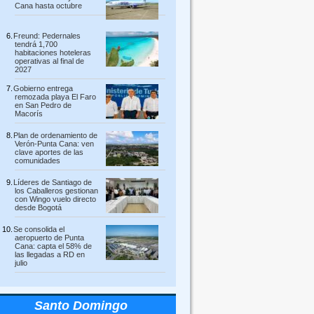
Cana hasta octubre
Freund: Pedernales
tendrá 1,700
habitaciones hoteleras
operativas al final de
2027
Gobierno entrega
remozada playa El Faro
en San Pedro de
Macorís
Plan de ordenamiento de
Verón-Punta Cana: ven
clave aportes de las
comunidades
Líderes de Santiago de
los Caballeros gestionan
con Wingo vuelo directo
desde Bogotá
Se consolida el
aeropuerto de Punta
Cana: capta el 58% de
las llegadas a RD en
julio
Santo Domingo