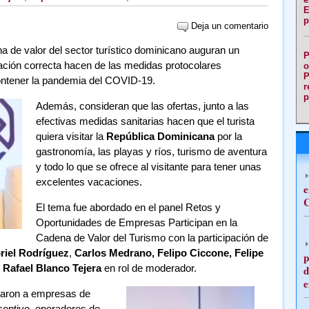
E
p
Deja un comentario
de valor del sector turístico dominicano auguran un
P
icación correcta hacen de las medidas protocolares
o
P
contener la pandemia del COVID-19.
r
p
Además, consideran que las ofertas, junto a las
efectivas medidas sanitarias hacen que el turista
quiera visitar la
República Dominicana
por la
gastronomía, las playas y ríos, turismo de aventura
y todo lo que se ofrece al visitante para tener unas
excelentes vacaciones.
e
C
El tema fue abordado en el panel Retos y
Oportunidades de Empresas Participan en la
Cadena de Valor del Turismo con la participación de
riel Rodríguez
,
Carlos Medrano, Felipo Ciccone, Felipe
p
n
Rafael Blanco Tejera
en rol de moderador.
d
e
ntaron a empresas de
ceptivo, operadores de