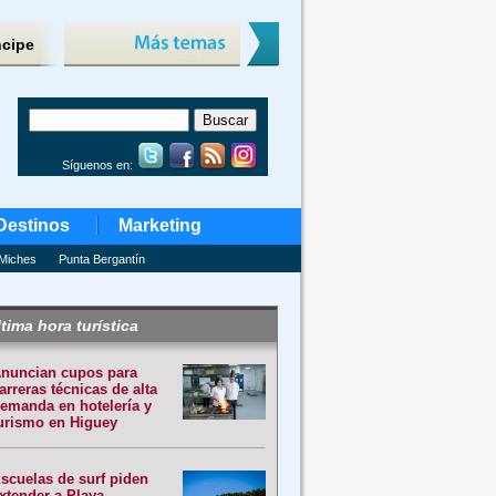
ncipe
Síguenos en:
Destinos
Marketing
Miches
Punta Bergantín
tima hora turística
nuncian cupos para
arreras técnicas de alta
emanda en hotelería y
urismo en Higuey
scuelas de surf piden
xtender a Playa