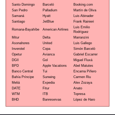
Santo Domingo
Barceló
Booking.com
San Pedro
Palladium
Martín de Oliva
Samaná
Hyatt
Luis Abinader
Santiago
JetBlue
Frank Rainieri
Luis Emilio
Romana-Bayahíbe
American Airlines
Rodríguez
Mitur
Delta
Marranzini
Asonahores
United
Luis Gallego
Inverotel
Copa
Simón Barceló
Opetur
Avianca
Gabriel Escarrer
DGII
Gol
Miguel Fluxá
BPD
Apple Vacations
Abel Matutes
Banco Central
Tui
Encarna Piñero
Bahía Príncipe
Sunwing
Carmen Riu
Meliá
Expedia
Alex Zozaya
DATE
Fitur
Anato
WTM
ITB
Topresa
BHD
Banreservas
López de Haro