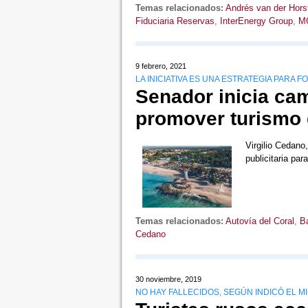
Temas relacionados:
Andrés van der Hors
Fiduciaria Reservas
,
InterEnergy Group
,
M
9 febrero, 2021
LA INICIATIVA ES UNA ESTRATEGIA PARA 
Senador inicia cam
promover turismo
Virgilio Cedano,
publicitaria pa
Temas relacionados:
Autovía del Coral
,
B
Cedano
30 noviembre, 2019
NO HAY FALLECIDOS, SEGÚN INDICÓ EL M