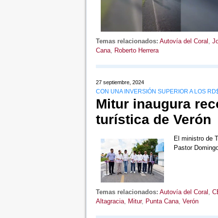
Temas relacionados:
Autovía del Coral
,
J
Cana
,
Roberto Herrera
27 septiembre, 2024
CON UNA INVERSIÓN SUPERIOR A LOS RD
Mitur inaugura rec
turística de Verón
El ministro de 
Pastor Domingo
Temas relacionados:
Autovía del Coral
,
C
Altagracia
,
Mitur
,
Punta Cana
,
Verón