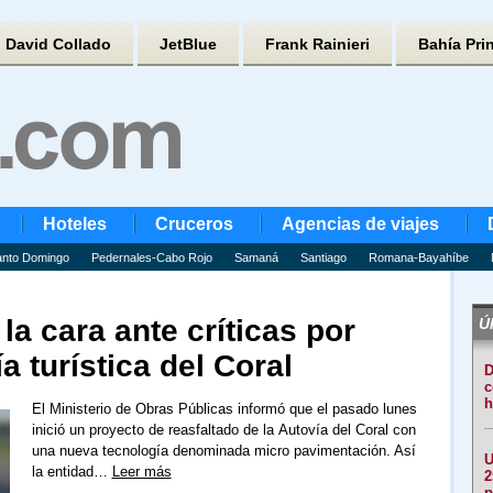
David Collado
JetBlue
Frank Rainieri
Bahía Pri
Hoteles
Cruceros
Agencias de viajes
nto Domingo
Pedernales-Cabo Rojo
Samaná
Santiago
Romana-Bayahíbe
la cara ante críticas por
Úl
a turística del Coral
D
c
h
El Ministerio de Obras Públicas informó que el pasado lunes
inició un proyecto de reasfaltado de la Autovía del Coral con
una nueva tecnología denominada micro pavimentación. Así
U
la entidad…
Leer más
2
p