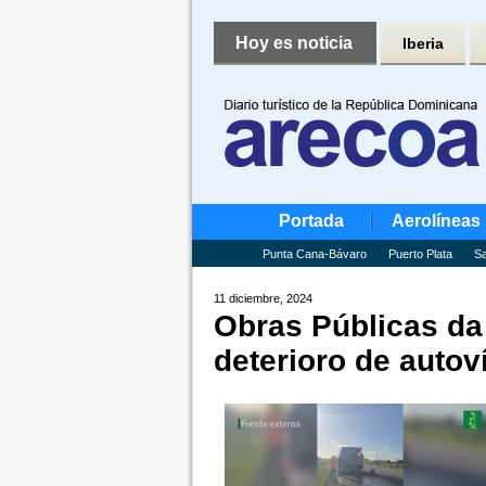
Hoy es noticia
Iberia
Portada
Aerolíneas
Punta Cana-Bávaro
Puerto Plata
Sa
11 diciembre, 2024
Obras Públicas da 
deterioro de autoví