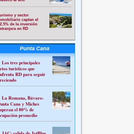
urismo y sector
nmobiliario captan el
2.5% de la inversión
xtranjera en RD
Punta Cana
Los tres principales
etos turísticos que
nfrenta RD para seguir
reciendo
La Romana, Bávaro-
unta Cana y Miches
uperan el 80% de
cupación promedio
JAC: salida de JetBlue