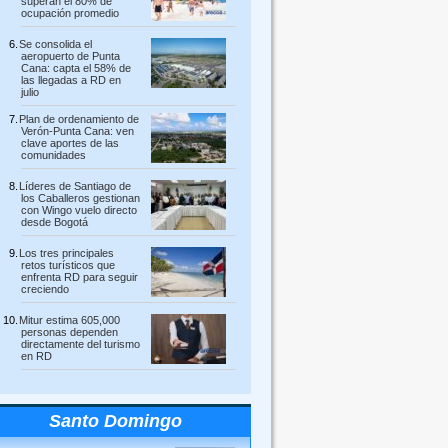
superan el 80% de
ocupación promedio
Se consolida el
aeropuerto de Punta
Cana: capta el 58% de
las llegadas a RD en
julio
Plan de ordenamiento de
Verón-Punta Cana: ven
clave aportes de las
comunidades
Líderes de Santiago de
los Caballeros gestionan
con Wingo vuelo directo
desde Bogotá
Los tres principales
retos turísticos que
enfrenta RD para seguir
creciendo
Mitur estima 605,000
personas dependen
directamente del turismo
en RD
Santo Domingo