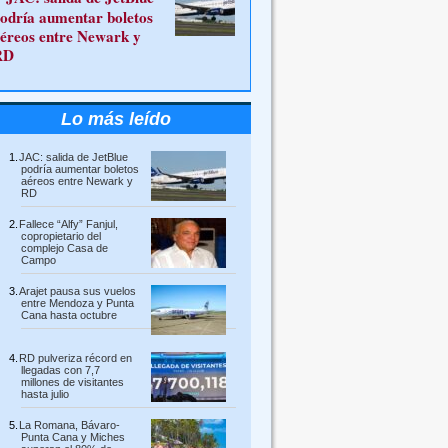
odría aumentar boletos
éreos entre Newark y
RD
Lo más leído
JAC: salida de JetBlue
podría aumentar boletos
aéreos entre Newark y
RD
Fallece “Alfy” Fanjul,
copropietario del
complejo Casa de
Campo
Arajet pausa sus vuelos
entre Mendoza y Punta
Cana hasta octubre
RD pulveriza récord en
llegadas con 7,7
millones de visitantes
hasta julio
La Romana, Bávaro-
Punta Cana y Miches