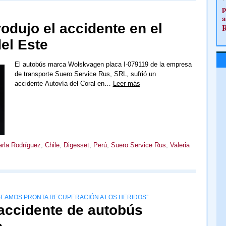
p
a
odujo el accidente en el
del Este
El autobús marca Wolskvagen placa I-079119 de la empresa
de transporte Suero Service Rus, SRL, sufrió un
accidente Autovía del Coral en…
Leer más
rla Rodríguez
,
Chile
,
Digesset
,
Perú
,
Suero Service Rus
,
Valeria
SEAMOS PRONTA RECUPERACIÓN A LOS HERIDOS”
accidente de autobús