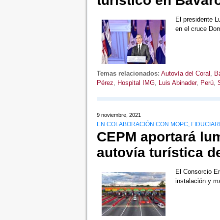
turístico en Bávar
El presidente L
en el cruce Do
Temas relacionados:
Autovía del Coral
,
B
Pérez
,
Hospital IMG
,
Luis Abinader
,
Perú
,
9 noviembre, 2021
EN COLABORACIÓN CON MOPC, FIDUCIARI
CEPM aportará lumi
autovía turística d
El Consorcio E
instalación y m