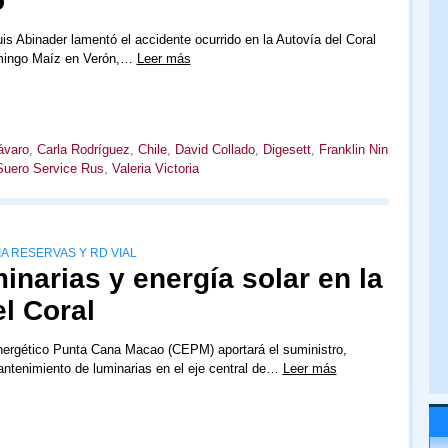
o
uis Abinader lamentó el accidente ocurrido en la Autovía del Coral
mingo Maíz en Verón,…
Leer más
ávaro
,
Carla Rodríguez
,
Chile
,
David Collado
,
Digesett
,
Franklin Nin
Suero Service Rus
,
Valeria Victoria
A RESERVAS Y RD VIAL
narias y energía solar en la
el Coral
nergético Punta Cana Macao (CEPM) aportará el suministro,
antenimiento de luminarias en el eje central de…
Leer más