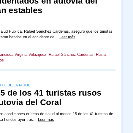
identados en autovía del
an estables
Salud Pública, Rafael Sánchez Cárdenas, aseguró que los turistas
taron heridos en el accidente de…
Leer más
ancisca Virginia Velázquez
,
Rafael Sánchez Cárdenas
,
Rusia
,
sos
:00 DE LA TARDE
5 de los 41 turistas rusos
tovía del Coral
n condiciones críticas de salud al menos 15 de los 41 turistas de
sa heridos ayer tras…
Leer más