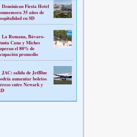
Dominican Fiesta Hotel
onmemora 35 años de
ospitalidad en SD
La Romana, Bávaro-
unta Cana y Miches
uperan el 80% de
cupación promedio
JAC: salida de JetBlue
odría aumentar boletos
éreos entre Newark y
RD