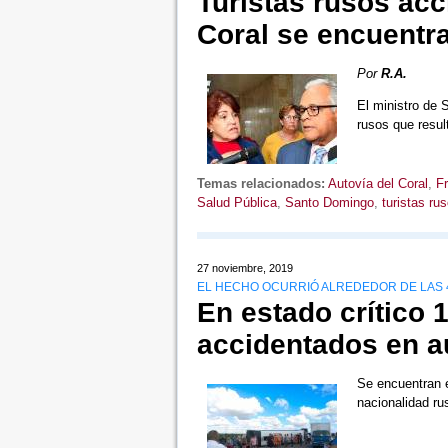
Turistas rusos acc
Coral se encuentr
Por
R.A.
El ministro de 
rusos que resul
Temas relacionados:
Autovía del Coral
,
Fr
Salud Pública
,
Santo Domingo
,
turistas ru
27 noviembre, 2019
EL HECHO OCURRIÓ ALREDEDOR DE LAS 4
En estado crítico 1
accidentados en au
Se encuentran e
nacionalidad ru