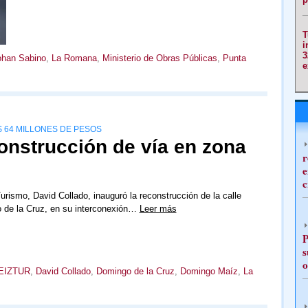
T
i
3
ohan Sabino
,
La Romana
,
Ministerio de Obras Públicas
,
Punta
e
$ 64 MILLONES DE PESOS
onstrucción de vía en zona
r
e
c
Turismo, David Collado, inauguró la reconstrucción de la calle
 de la Cruz, en su interconexión…
Leer más
P
s
o
EIZTUR
,
David Collado
,
Domingo de la Cruz
,
Domingo Maíz
,
La