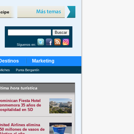
ncipe
Síguenos en:
Destinos
Marketing
Miches
Punta Bergantín
tima hora turística
ominican Fiesta Hotel
onmemora 35 años de
ospitalidad en SD
nited Airlines elimina
50 millones de vasos de
lástico al año