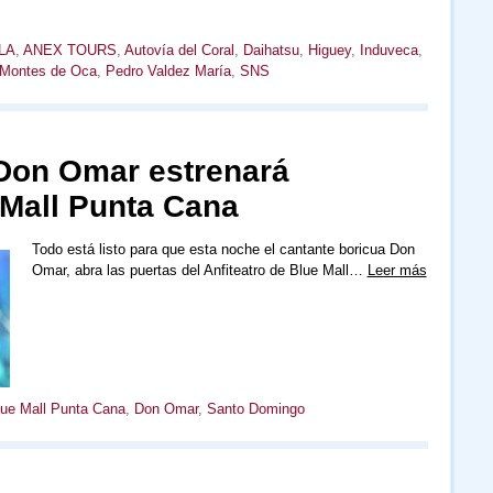
LA
,
ANEX TOURS
,
Autovía del Coral
,
Daihatsu
,
Higuey
,
Induveca
,
Montes de Oca
,
Pedro Valdez María
,
SNS
 Don Omar estrenará
 Mall Punta Cana
Todo está listo para que esta noche el cantante boricua Don
Omar, abra las puertas del Anfiteatro de Blue Mall…
Leer más
lue Mall Punta Cana
,
Don Omar
,
Santo Domingo