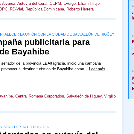
t Álvarez
,
Autovía del Coral
,
CEPM; Evergo
,
Efraín Hirujo
,
OPC
,
RD-Vial
,
República Dominicana
,
Roberto Herrera
c
h
FORTALECER LA UNIÓN CON LA CIUDAD DE SALVALEÓN DE HIGÜEY
paña publicitaria para
P
s
 de Bayahibe
o
 senador de la provincia La Altagracia, inició una campaña
ra promover el destino turístico de Bayahibe como…
Leer más
p
a
ayahíbe
,
Central Romana Corporation
,
Salvaleón de Higüey
,
Virgilio
INISTRO DE SALUD PÚBLICA