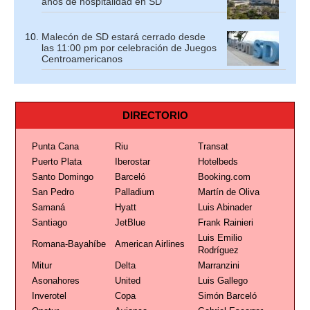
años de hospitalidad en SD
Malecón de SD estará cerrado desde
las 11:00 pm por celebración de Juegos
Centroamericanos
DIRECTORIO
Punta Cana
Riu
Transat
Puerto Plata
Iberostar
Hotelbeds
Santo Domingo
Barceló
Booking.com
San Pedro
Palladium
Martín de Oliva
Samaná
Hyatt
Luis Abinader
Santiago
JetBlue
Frank Rainieri
Luis Emilio
Romana-Bayahíbe
American Airlines
Rodríguez
Mitur
Delta
Marranzini
Asonahores
United
Luis Gallego
Inverotel
Copa
Simón Barceló