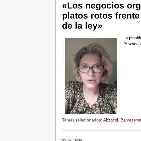
«Los negocios org
platos rotos frent
de la ley»
La presid
(Abzocol)
Temas relacionados:
Abzocol
,
Banreserv
22 julio, 2020