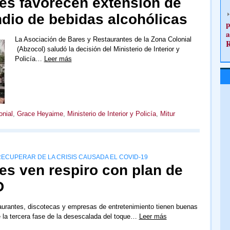
tes favorecen extensión de
ndio de bebidas alcohólicas
p
a
La Asociación de Bares y Restaurantes de la Zona Colonial
(Abzocol) saludó la decisión del Ministerio de Interior y
Policía…
Leer más
onial
,
Grace Heyaime
,
Ministerio de Interior y Policía
,
Mitur
ECUPERAR DE LA CRISIS CAUSADA EL COVID-19
es ven respiro con plan de
D
aurantes, discotecas y empresas de entretenimiento tienen buenas
 la tercera fase de la desescalada del toque…
Leer más