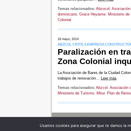
Temas relacionados:
Abzocol
,
Asociación 
dominicano
,
Grace Heyaime
,
Ministerio de
Colonial
16 mayo, 2014
ABZCOL CRITICA EMPRESA CONSTRUCTOR
Paralización en tr
Zona Colonial inq
La Asociación de Bares de la Ciudad Coloni
trabajos de renovación…
Leer más
Temas relacionados:
Abzcol
,
Asociación d
Ministerio de Turismo
,
Mitur
,
Plan de Renov
Usamos cookies para asegurar que te damos la me
Adverte