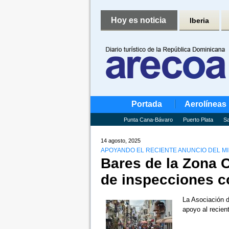
Hoy es noticia
Iberia
Portada
Aerolíneas
Punta Cana-Bávaro
Puerto Plata
Sa
14 agosto, 2025
APOYANDO EL RECIENTE ANUNCIO DEL MIN
Bares de la Zona C
de inspecciones c
La Asociación d
apoyo al recien