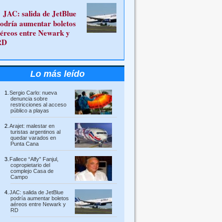
JAC: salida de JetBlue
odría aumentar boletos
éreos entre Newark y
RD
Lo más leído
Sergio Carlo: nueva
denuncia sobre
restricciones al acceso
público a playas
Arajet: malestar en
turistas argentinos al
quedar varados en
Punta Cana
Fallece “Alfy” Fanjul,
copropietario del
complejo Casa de
Campo
JAC: salida de JetBlue
podría aumentar boletos
aéreos entre Newark y
RD