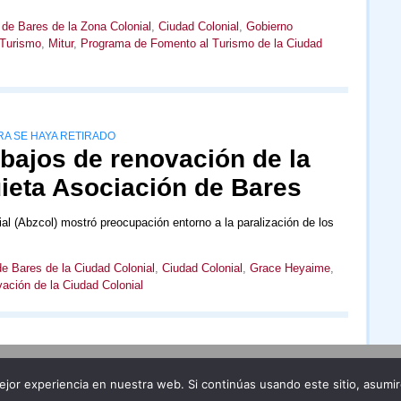
de Bares de la Zona Colonial
,
Ciudad Colonial
,
Gobierno
 Turismo
,
Mitur
,
Programa de Fomento al Turismo de la Ciudad
A SE HAYA RETIRADO
abajos de renovación de la
uieta Asociación de Bares
al (Abzcol) mostró preocupación entorno a la paralización de los
e Bares de la Ciudad Colonial
,
Ciudad Colonial
,
Grace Heyaime
,
ación de la Ciudad Colonial
Publicidad
Redacción
jor experiencia en nuestra web. Si continúas usando este sitio, asumi
ncia legal
Todos los derechos reservados
Grupo Pre