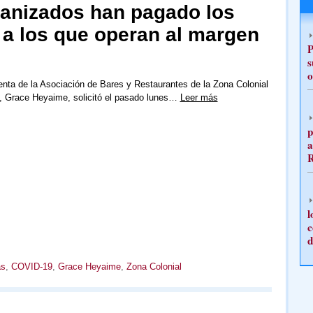
anizados han pagado los
e a los que operan al margen
P
s
o
enta de la Asociación de Bares y Restaurantes de la Zona Colonial
, Grace Heyaime, solicitó el pasado lunes…
Leer más
p
a
l
c
d
as
,
COVID-19
,
Grace Heyaime
,
Zona Colonial