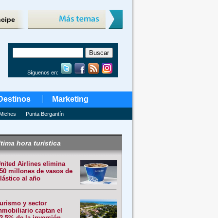
ncipe
Síguenos en:
Destinos
Marketing
Miches
Punta Bergantín
tima hora turística
nited Airlines elimina
50 millones de vasos de
lástico al año
urismo y sector
nmobiliario captan el
2.5% de la inversión