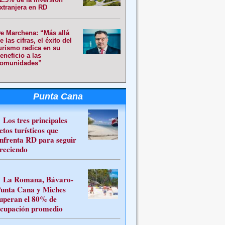
xtranjera en RD
e Marchena: “Más allá
e las cifras, el éxito del
urismo radica en su
eneficio a las
omunidades”
Punta Cana
Los tres principales
etos turísticos que
nfrenta RD para seguir
reciendo
La Romana, Bávaro-
unta Cana y Miches
uperan el 80% de
cupación promedio