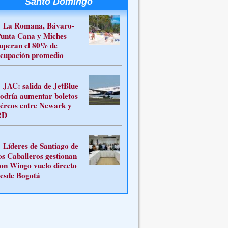
Santo Domingo
La Romana, Bávaro-
unta Cana y Miches
uperan el 80% de
cupación promedio
JAC: salida de JetBlue
odría aumentar boletos
éreos entre Newark y
RD
Líderes de Santiago de
os Caballeros gestionan
on Wingo vuelo directo
esde Bogotá