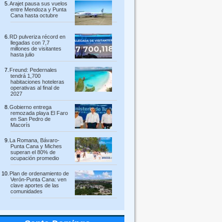
Arajet pausa sus vuelos
entre Mendoza y Punta
Cana hasta octubre
RD pulveriza récord en
llegadas con 7,7
millones de visitantes
hasta julio
Freund: Pedernales
tendrá 1,700
habitaciones hoteleras
operativas al final de
2027
Gobierno entrega
remozada playa El Faro
en San Pedro de
Macorís
La Romana, Bávaro-
Punta Cana y Miches
superan el 80% de
ocupación promedio
Plan de ordenamiento de
Verón-Punta Cana: ven
clave aportes de las
comunidades