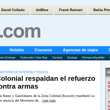
David Collado
JetBlue
Frank Rainieri
Bahía Pri
Hoteles
Cruceros
Agencias de viajes
nto Domingo
Pedernales-Cabo Rojo
Samaná
Santiago
Romana-Bayahíbe
Úl
ISTERIO DE INTERIOR Y POLICÍA
olonial respaldan el refuerzo
U
ontra armas
2
p
e Bares y Gastrobares de la Zona Colonial (Asocolc) manifestó su
te anuncio del Ministerio de…
Leer más
T
i
3