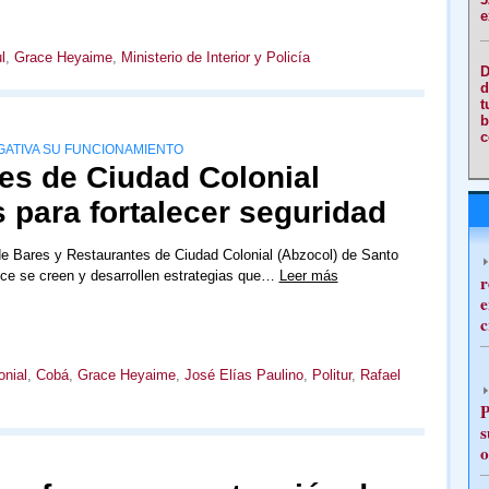
e
l
,
Grace Heyaime
,
Ministerio de Interior y Policía
D
d
t
b
c
GATIVA SU FUNCIONAMIENTO
es de Ciudad Colonial
 para fortalecer seguridad
e Bares y Restaurantes de Ciudad Colonial (Abzocol) de Santo
ce se creen y desarrollen estrategias que…
Leer más
r
e
c
onial
,
Cobá
,
Grace Heyaime
,
José Elías Paulino
,
Politur
,
Rafael
P
s
o