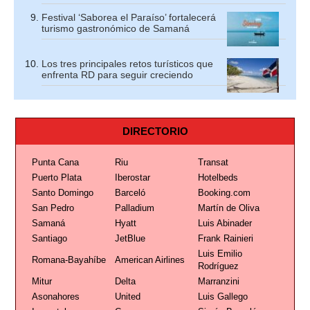
Festival ‘Saborea el Paraíso’ fortalecerá
turismo gastronómico de Samaná
Los tres principales retos turísticos que
enfrenta RD para seguir creciendo
DIRECTORIO
Punta Cana
Riu
Transat
Puerto Plata
Iberostar
Hotelbeds
Santo Domingo
Barceló
Booking.com
San Pedro
Palladium
Martín de Oliva
Samaná
Hyatt
Luis Abinader
Santiago
JetBlue
Frank Rainieri
Luis Emilio
Romana-Bayahíbe
American Airlines
Rodríguez
Mitur
Delta
Marranzini
Asonahores
United
Luis Gallego