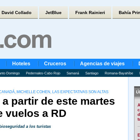
David Collado
JetBlue
Frank Rainieri
Bahía Pri
Hoteles
Cruceros
Agencias de viajes
nto Domingo
Pedernales-Cabo Rojo
Samaná
Santiago
Romana-Bayahíbe
Úl
ANADÁ, MICHELLE COHEN, LAS EXPECTATIVAS SON ALTAS
a partir de este martes
A
e vuelos a RD
c
d
t
ioseguridad a los turistas
E
e