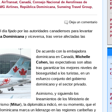
,
AirTransat
,
Canadá
,
Consejo Nacional de Aerolíneas de
E
WG Airlines
,
República Dominicana
,
Sunwing Travel Group
,
p
P
Deja un comentario
o
P
 día fijado por las autoridades canadienses para levantar
r
p
ca Dominicana
y viceversa, tras verse afectadas las
De acuerdo con la embajadora
dominicana en Canadá,
Michelle
Cohen,
las expectativas son altas
tras garantizar los mejores niveles de
e
C
bioseguridad a los turistas, en un
esfuerzo conjunto del gobierno
dominicano y el sector privado.
p
Asimismo, y siguiendo los
d
lineamientos de los Ministerio de
e
rismo (
Mitur
), la diplomática indicó, en su momento, que el
Dominicana marca un liderazgo en las regiones caribeñas y