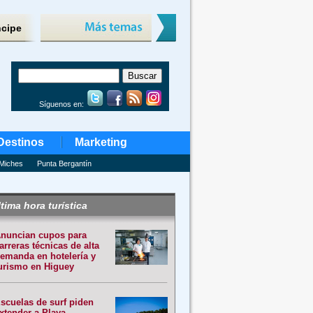
ncipe
Síguenos en:
Destinos
Marketing
Miches
Punta Bergantín
tima hora turística
nuncian cupos para
arreras técnicas de alta
emanda en hotelería y
urismo en Higuey
scuelas de surf piden
xtender a Playa