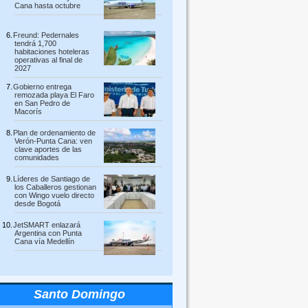
Cana hasta octubre
Freund: Pedernales
tendrá 1,700
habitaciones hoteleras
operativas al final de
2027
Gobierno entrega
remozada playa El Faro
en San Pedro de
Macorís
Plan de ordenamiento de
Verón-Punta Cana: ven
clave aportes de las
comunidades
Líderes de Santiago de
los Caballeros gestionan
con Wingo vuelo directo
desde Bogotá
JetSMART enlazará
Argentina con Punta
Cana vía Medellín
Santo Domingo