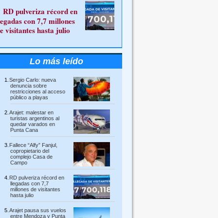
RD pulveriza récord en
legadas con 7,7 millones
e visitantes hasta julio
Lo más leído
Sergio Carlo: nueva
denuncia sobre
restricciones al acceso
público a playas
Arajet: malestar en
turistas argentinos al
quedar varados en
Punta Cana
Fallece “Alfy” Fanjul,
copropietario del
complejo Casa de
Campo
RD pulveriza récord en
llegadas con 7,7
millones de visitantes
hasta julio
Arajet pausa sus vuelos
entre Mendoza y Punta