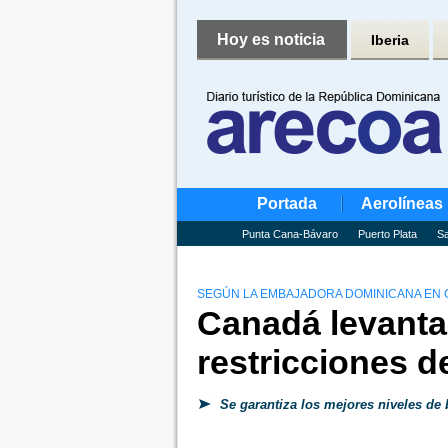
Hoy es noticia
Iberia
Portada
Aerolíneas
Punta Cana-Bávaro
Puerto Plata
Sa
SEGÚN LA EMBAJADORA DOMINICANA EN C
Canadá levanta 
restricciones d
Se garantiza los mejores niveles de b