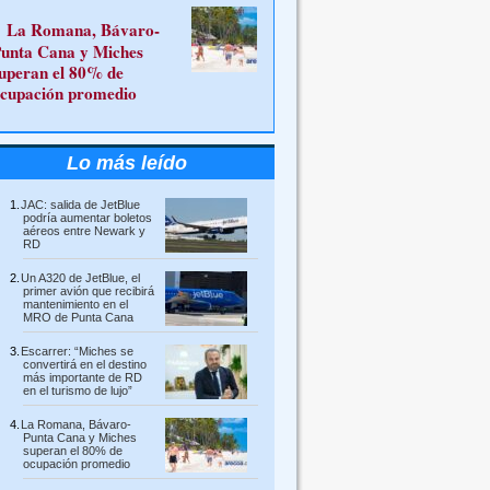
La Romana, Bávaro-
unta Cana y Miches
uperan el 80% de
cupación promedio
Lo más leído
JAC: salida de JetBlue
podría aumentar boletos
aéreos entre Newark y
RD
Un A320 de JetBlue, el
primer avión que recibirá
mantenimiento en el
MRO de Punta Cana
Escarrer: “Miches se
convertirá en el destino
más importante de RD
en el turismo de lujo”
La Romana, Bávaro-
Punta Cana y Miches
superan el 80% de
ocupación promedio