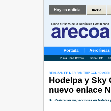
Hoy es noticia
Iberia
Portada
Aerolíneas
Punta Cana-Bávaro
Puerto Plata
Sa
REALIZAN PRIMER FAM TRIP CON 40 AGEN
Hodelpa y Sky 
nuevo enlace N
Realizaron inspecciones en hoteles y v