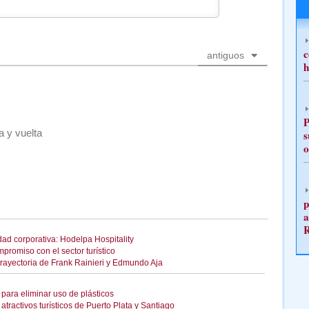
c
antiguos
h
P
 y vuelta
s
o
p
a
ad corporativa: Hodelpa Hospitality
promiso con el sector turístico
rayectoria de Frank Rainieri y Edmundo Aja
para eliminar uso de plásticos
tractivos turísticos de Puerto Plata y Santiago