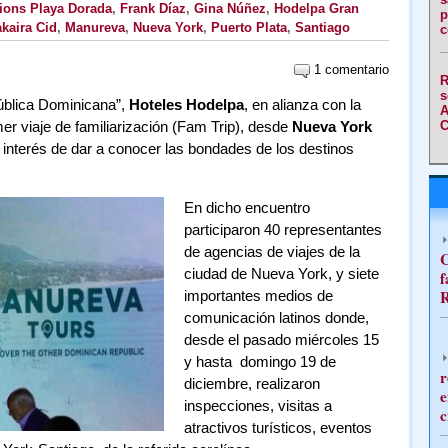
ions Playa Dorada
,
Frank Díaz
,
Gina Núñez
,
Hodelpa Gran
p
akaira Cid
,
Manureva
,
Nueva York
,
Puerto Plata
,
Santiago
c
1 comentario
R
s
ública Dominicana”,
Hoteles Hodelpa
, en alianza con la
A
mer viaje de familiarización (Fam Trip), desde
Nueva York
C
l interés de dar a conocer las bondades de los destinos
En dicho encuentro
participaron 40 representantes
de agencias de viajes de la
C
ciudad de Nueva York, y siete
f
R
importantes medios de
comunicación latinos donde,
desde el pasado miércoles 15
y hasta domingo 19 de
r
diciembre, realizaron
e
inspecciones, visitas a
c
atractivos turísticos, eventos