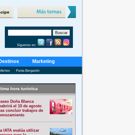
ncipe
Síguenos en:
Destinos
Marketing
Miches
Punta Bergantín
tima hora turística
aseo Doña Blanca
eabrirá el 10 de agosto
ras concluir trabajos de
emozamiento
a IATA evalúa utilizar
argazo para la