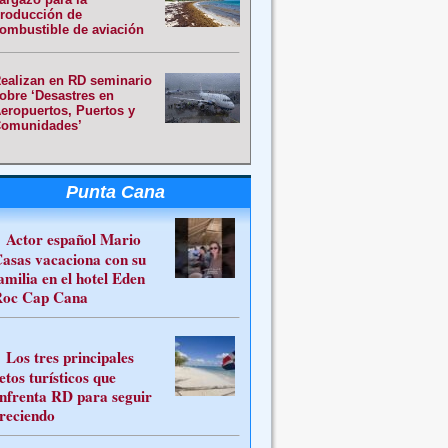
roducción de
ombustible de aviación
ealizan en RD seminario
obre ‘Desastres en
eropuertos, Puertos y
omunidades’
Punta Cana
Actor español Mario
asas vacaciona con su
amilia en el hotel Eden
oc Cap Cana
Los tres principales
etos turísticos que
nfrenta RD para seguir
reciendo