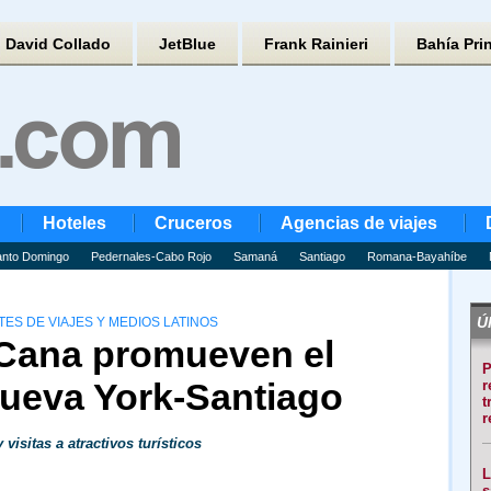
David Collado
JetBlue
Frank Rainieri
Bahía Pri
Hoteles
Cruceros
Agencias de viajes
nto Domingo
Pedernales-Cabo Rojo
Samaná
Santiago
Romana-Bayahíbe
Úl
TES DE VIAJES Y MEDIOS LATINOS
Cana promueven el
P
ueva York-Santiago
r
t
r
isitas a atractivos turísticos
L
s