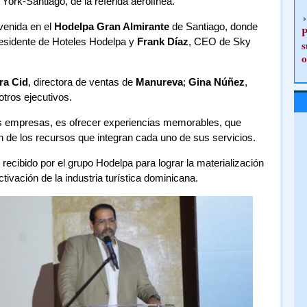
 York-Santiago, de la referida aerolínea.
venida en el
Hodelpa Gran Almirante
de Santiago, donde
P
residente de Hoteles Hodelpa y
Frank Díaz
, CEO de Sky
s
o
ra Cid
, directora de ventas de
Manureva
;
Gina Núñez
,
otros ejecutivos.
s empresas, es ofrecer experiencias memorables, que
ón de los recursos que integran cada uno de sus servicios.
recibido por el grupo Hodelpa para lograr la materialización
activación de la industria turística dominicana.