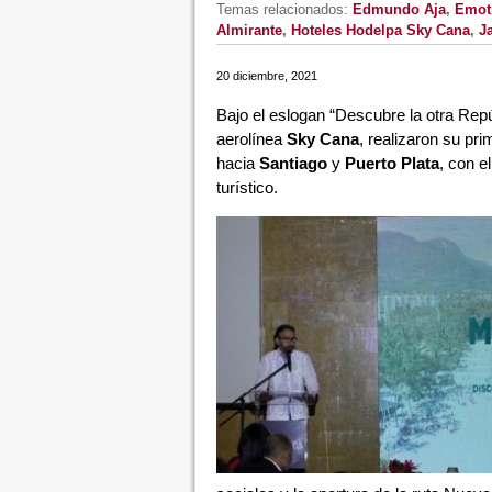
Temas relacionados:
Edmundo Aja
,
Emot
Almirante
,
Hoteles Hodelpa Sky Cana
,
J
20 diciembre, 2021
Bajo el eslogan “Descubre la otra Rep
aerolínea
Sky Cana
, realizaron su pri
hacia
Santiago
y
Puerto Plata
, con e
turístico.