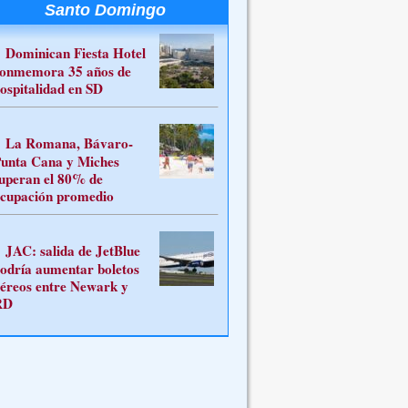
Santo Domingo
Dominican Fiesta Hotel
onmemora 35 años de
ospitalidad en SD
La Romana, Bávaro-
unta Cana y Miches
uperan el 80% de
cupación promedio
JAC: salida de JetBlue
odría aumentar boletos
éreos entre Newark y
RD