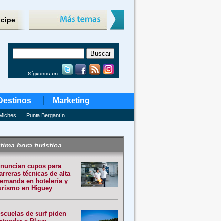
ncipe
Síguenos en:
Destinos
Marketing
Miches
Punta Bergantín
tima hora turística
nuncian cupos para
arreras técnicas de alta
emanda en hotelería y
urismo en Higuey
scuelas de surf piden
xtender a Playa