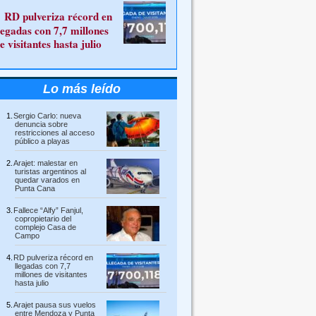
RD pulveriza récord en
legadas con 7,7 millones
e visitantes hasta julio
Lo más leído
Sergio Carlo: nueva
denuncia sobre
restricciones al acceso
público a playas
Arajet: malestar en
turistas argentinos al
quedar varados en
Punta Cana
Fallece “Alfy” Fanjul,
copropietario del
complejo Casa de
Campo
RD pulveriza récord en
llegadas con 7,7
millones de visitantes
hasta julio
Arajet pausa sus vuelos
entre Mendoza y Punta