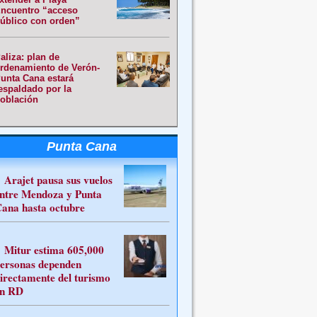
ncuentro “acceso
úblico con orden”
aliza: plan de
rdenamiento de Verón-
unta Cana estará
espaldado por la
oblación
Punta Cana
Arajet pausa sus vuelos
ntre Mendoza y Punta
ana hasta octubre
Mitur estima 605,000
ersonas dependen
irectamente del turismo
n RD