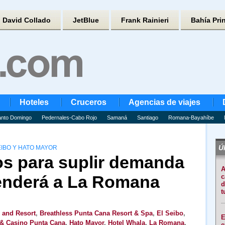
David Collado
JetBlue
Frank Rainieri
Bahía Pri
Hoteles
Cruceros
Agencias de viajes
nto Domingo
Pedernales-Cabo Rojo
Samaná
Santiago
Romana-Bayahíbe
Úl
EIBO Y HATO MAYOR
os para suplir demanda
A
tenderá a La Romana
c
d
t
l and Resort
,
Breathless Punta Cana Resort & Spa
,
El Seibo
,
E
 & Casino Punta Cana
,
Hato Mayor
,
Hotel Whala
,
La Romana
,
e