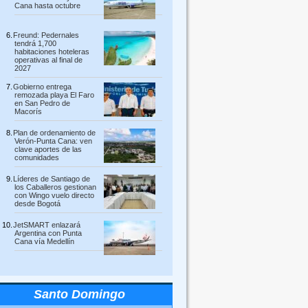
Cana hasta octubre
Freund: Pedernales
tendrá 1,700
habitaciones hoteleras
operativas al final de
2027
Gobierno entrega
remozada playa El Faro
en San Pedro de
Macorís
Plan de ordenamiento de
Verón-Punta Cana: ven
clave aportes de las
comunidades
Líderes de Santiago de
los Caballeros gestionan
con Wingo vuelo directo
desde Bogotá
JetSMART enlazará
Argentina con Punta
Cana vía Medellín
Santo Domingo