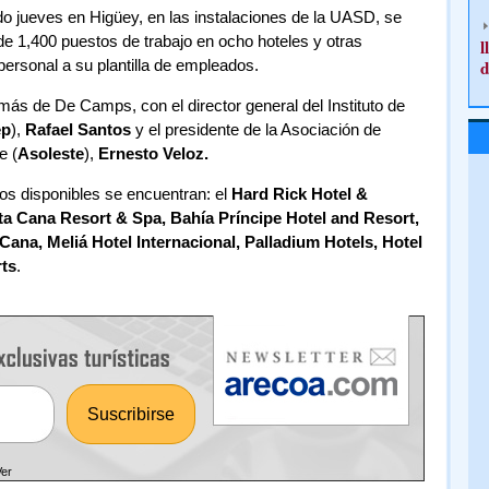
do jueves en Higüey, en las instalaciones de la UASD, se
de 1,400 puestos de trabajo en ocho hoteles y otras
l
rsonal a su plantilla de empleados.
d
ás de De Camps, con el director general del Instituto de
ep
),
Rafael Santos
y el presidente de la Asociación de
e (
Asoleste
),
Ernesto Veloz.
os disponibles se encuentran: el
Hard Rick Hotel &
a Cana Resort & Spa, Bahía Príncipe Hotel and Resort,
Cana, Meliá Hotel Internacional, Palladium Hotels, Hotel
ts
.
Ver