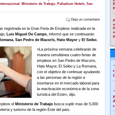
Internacional
,
Ministerio de Trabajo
,
Palladium Hotels
,
San
E
p
Deja un comentario
P
o
s registrada en la Gran Feria de Empleos realizada en la
P
r
ajo,
Luis Miguel De Camps
, informó que se continuarán
p
Romana, San Pedro de Macorís, Hato Mayor
y
El Seibo
.
«La próxima semana celebrarán de
manera simultánea cuatro ferias de
empleos en San Pedro de Macorís,
Hato Mayor, El Seibo y La Romana,
e
con el objetivo de continuar ayudando
C
a las personas de la región a
insertarse en el mercado laboral para
la reactivación económica de la zona
turística del Este», dijo.
p
d
mpleos el
Ministerio de Trabajo
busca suplir mas de 5,000
e
elería y turismo de la región Este del país.