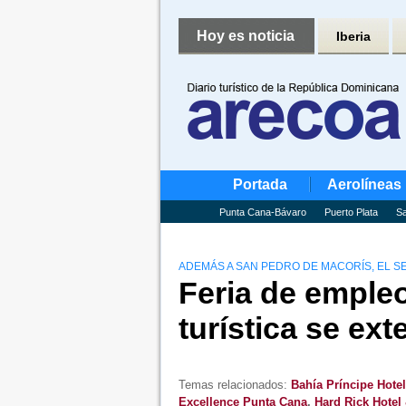
Hoy es noticia
Iberia
Portada
Aerolíneas
Punta Cana-Bávaro
Puerto Plata
Sa
ADEMÁS A SAN PEDRO DE MACORÍS, EL S
Feria de emple
turística se ex
Temas relacionados:
Bahía Príncipe Hote
Excellence Punta Cana
,
Hard Rick Hotel