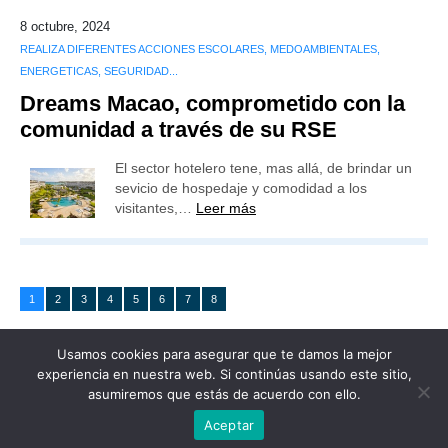
8 octubre, 2024
REALIZA DIFERENTES ACCIONES ESCOLARES, MEDOAMBIENTALES,
ENERGETICAS, SEGURIDAD...
Dreams Macao, comprometido con la
comunidad a través de su RSE
El sector hotelero tene, mas allá, de brindar un
sevicio de hospedaje y comodidad a los
visitantes,…
Leer más
1
2
3
4
5
6
7
8
Usamos cookies para asegurar que te damos la mejor
experiencia en nuestra web. Si continúas usando este sitio,
asumiremos que estás de acuerdo con ello.
Publicidad
Redacción
Contacto
Aceptar
Advertencia legal
Todos los derechos reservados
Grupo Preferente