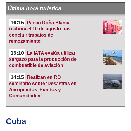
Última hora turística
16:15
Paseo Doña Blanca
reabrirá el 10 de agosto tras
concluir trabajos de
remozamiento
15:10
La IATA evalúa utilizar
sargazo para la producción de
combustible de aviación
14:15
Realizan en RD
seminario sobre ‘Desastres en
Aeropuertos, Puertos y
Comunidades’
Cuba