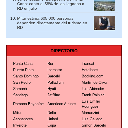
Cana: capta el 58% de las llegadas a
RD en julio
Mitur estima 605,000 personas
dependen directamente del turismo en
RD
DIRECTORIO
Punta Cana
Riu
Transat
Puerto Plata
Iberostar
Hotelbeds
Santo Domingo
Barceló
Booking.com
San Pedro
Palladium
Martín de Oliva
Samaná
Hyatt
Luis Abinader
Santiago
JetBlue
Frank Rainieri
Luis Emilio
Romana-Bayahíbe
American Airlines
Rodríguez
Mitur
Delta
Marranzini
Asonahores
United
Luis Gallego
Inverotel
Copa
Simón Barceló