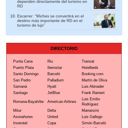
dependen directamente del turismo en
RD
Escarrer: “Miches se convertirá en el
destino más importante de RD en el
turismo de lujo”
DIRECTORIO
Punta Cana
Riu
Transat
Puerto Plata
Iberostar
Hotelbeds
Santo Domingo
Barceló
Booking.com
San Pedro
Palladium
Martín de Oliva
Samaná
Hyatt
Luis Abinader
Santiago
JetBlue
Frank Rainieri
Luis Emilio
Romana-Bayahíbe
American Airlines
Rodríguez
Mitur
Delta
Marranzini
Asonahores
United
Luis Gallego
Inverotel
Copa
Simón Barceló