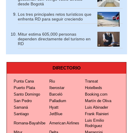
desde Bogotá
Los tres principales retos turísticos que
enfrenta RD para seguir creciendo
Mitur estima 605,000 personas
dependen directamente del turismo en
RD
DIRECTORIO
Punta Cana
Riu
Transat
Puerto Plata
Iberostar
Hotelbeds
Santo Domingo
Barceló
Booking.com
San Pedro
Palladium
Martín de Oliva
Samaná
Hyatt
Luis Abinader
Santiago
JetBlue
Frank Rainieri
Luis Emilio
Romana-Bayahíbe
American Airlines
Rodríguez
Mitur
Delta
Marranzini