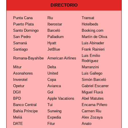
DIRECTORIO
Punta Cana
Riu
Transat
Puerto Plata
Iberostar
Hotelbeds
Santo Domingo
Barceló
Booking.com
San Pedro
Palladium
Martín de Oliva
Samaná
Hyatt
Luis Abinader
Santiago
JetBlue
Frank Rainieri
Luis Emilio
Romana-Bayahíbe
American Airlines
Rodríguez
Mitur
Delta
Marranzini
Asonahores
United
Luis Gallego
Inverotel
Copa
Simón Barceló
Opetur
Avianca
Gabriel Escarrer
DGII
Gol
Miguel Fluxá
BPD
Apple Vacations
Abel Matutes
Banco Central
Tui
Encarna Piñero
Bahía Príncipe
Sunwing
Carmen Riu
Meliá
Expedia
Alex Zozaya
DATE
Fitur
Anato