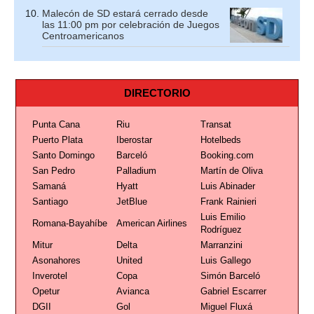
Malecón de SD estará cerrado desde
las 11:00 pm por celebración de Juegos
Centroamericanos
DIRECTORIO
Punta Cana
Riu
Transat
Puerto Plata
Iberostar
Hotelbeds
Santo Domingo
Barceló
Booking.com
San Pedro
Palladium
Martín de Oliva
Samaná
Hyatt
Luis Abinader
Santiago
JetBlue
Frank Rainieri
Luis Emilio
Romana-Bayahíbe
American Airlines
Rodríguez
Mitur
Delta
Marranzini
Asonahores
United
Luis Gallego
Inverotel
Copa
Simón Barceló
Opetur
Avianca
Gabriel Escarrer
DGII
Gol
Miguel Fluxá