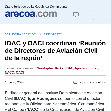
Diario turístico de la República Dominicana
SE LLEVARÁ A CABO DEL 4 AL 7 DE AGOSTO
IDAC y OACI coordinan ‘Reunión
de Directores de Aviación Civil
de la región’
Temas relacionados:
Christopher Barks
,
IDAC
,
Igor Rodríguez
,
NACC
,
OACI
16 julio, 2025
Deja un comentario
El director general del Instituto Dominicano de Aviación
Civil (
IDAC
),
Igor Rodríguez
, se reunió con el director
regional de la Oficina para Norteamérica, Centroamérica
y el Caribe (
NACC
) de la Organización de Aviación Civil