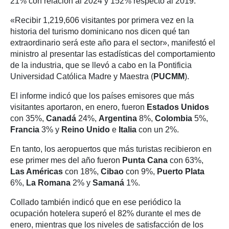
21% con relación al 2024 y 152% respecto al 2019.
«Recibir 1,219,606 visitantes por primera vez en la
historia del turismo dominicano nos dicen qué tan
extraordinario será este año para el sector», manifestó el
ministro al presentar las estadísticas del comportamiento
de la industria, que se llevó a cabo en la Pontificia
Universidad Católica Madre y Maestra (
PUCMM
).
El informe indicó que los países emisores que más
visitantes aportaron, en enero, fueron
Estados Unidos
con 35%,
Canadá
24%,
Argentina
8%,
Colombia
5%,
Francia
3% y
Reino Unido
e
Italia
con un 2%.
En tanto, los aeropuertos que más turistas recibieron en
ese primer mes del año fueron
Punta Cana
con 63%,
Las Américas
con 18%,
Cibao
con 9%,
Puerto Plata
6%,
La Romana
2% y
Samaná
1%.
Collado también indicó que en ese periódico la
ocupación hotelera superó el 82% durante el mes de
enero, mientras que los niveles de satisfacción de los