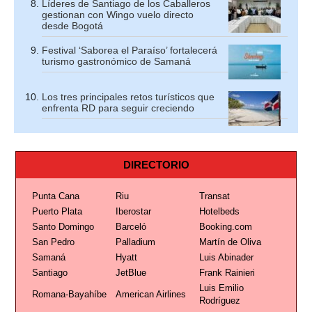
Líderes de Santiago de los Caballeros
gestionan con Wingo vuelo directo
desde Bogotá
Festival ‘Saborea el Paraíso’ fortalecerá
turismo gastronómico de Samaná
Los tres principales retos turísticos que
enfrenta RD para seguir creciendo
DIRECTORIO
Punta Cana
Riu
Transat
Puerto Plata
Iberostar
Hotelbeds
Santo Domingo
Barceló
Booking.com
San Pedro
Palladium
Martín de Oliva
Samaná
Hyatt
Luis Abinader
Santiago
JetBlue
Frank Rainieri
Luis Emilio
Romana-Bayahíbe
American Airlines
Rodríguez