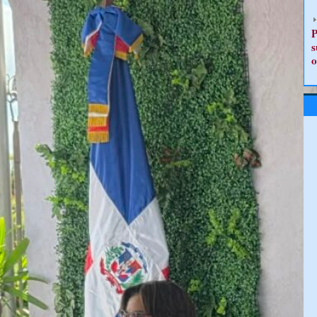
P
s
o