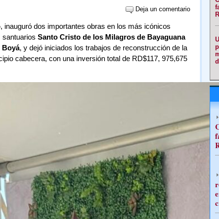
f
Deja un comentario
R
o
, inauguró dos importantes obras en los más icónicos
s santuarios
Santo Cristo de los Milagros de Bayaguana
U
p
e Boyá
, y dejó iniciados los trabajos de reconstrucción de la
m
ipio cabecera, con una inversión total de RD$117, 975,675
d
C
f
R
r
e
c