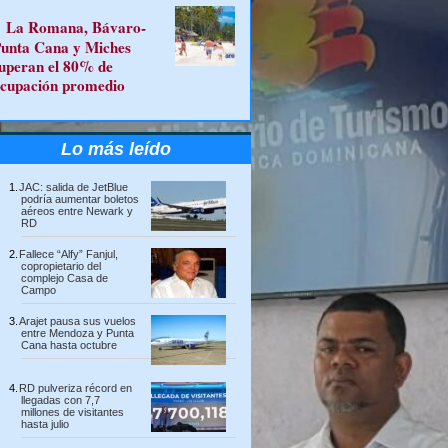
La Romana, Bávaro-
unta Cana y Miches
uperan el 80% de
cupación promedio
Lo más leído
JAC: salida de JetBlue
podría aumentar boletos
aéreos entre Newark y
RD
Fallece “Alfy” Fanjul,
copropietario del
complejo Casa de
Campo
Arajet pausa sus vuelos
entre Mendoza y Punta
Cana hasta octubre
RD pulveriza récord en
llegadas con 7,7
millones de visitantes
hasta julio