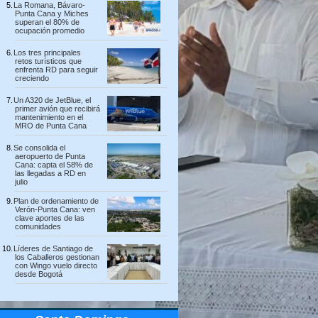
La Romana, Bávaro-
Punta Cana y Miches
superan el 80% de
ocupación promedio
Los tres principales
retos turísticos que
enfrenta RD para seguir
creciendo
Un A320 de JetBlue, el
primer avión que recibirá
mantenimiento en el
MRO de Punta Cana
Se consolida el
aeropuerto de Punta
Cana: capta el 58% de
las llegadas a RD en
julio
Plan de ordenamiento de
Verón-Punta Cana: ven
clave aportes de las
comunidades
Líderes de Santiago de
los Caballeros gestionan
con Wingo vuelo directo
desde Bogotá