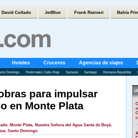
David Collado
JetBlue
Frank Rainieri
Bahía Pri
Hoteles
Cruceros
Agencias de viajes
nto Domingo
Pedernales-Cabo Rojo
Samaná
Santiago
Romana-Bayahíbe
obras para impulsar
Úl
so en Monte Plata
C
n
C
c
lado
,
Monte Plata
,
Nuestra Señora del Agua Santa de Boyá
,
ana
,
Santo Domingo
A
C