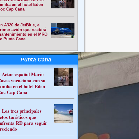
amilia en el hotel Eden
oc Cap Cana
n A320 de JetBlue, el
rimer avión que recibirá
antenimiento en el MRO
e Punta Cana
Punta Cana
Actor español Mario
asas vacaciona con su
amilia en el hotel Eden
oc Cap Cana
Los tres principales
etos turísticos que
nfrenta RD para seguir
reciendo