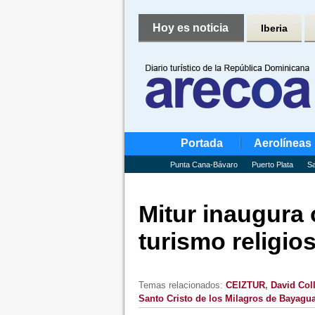
Hoy es noticia
Iberia
Portada
Aerolíneas
Punta Cana-Bávaro
Puerto Plata
Sa
Mitur inaugura 
turismo religio
Temas relacionados:
CEIZTUR
,
David Col
Santo Cristo de los Milagros de Bayagu