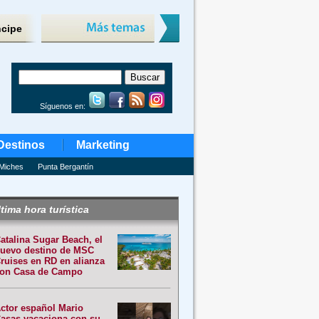
ncipe
Síguenos en:
Destinos
Marketing
Miches
Punta Bergantín
tima hora turística
atalina Sugar Beach, el
uevo destino de MSC
ruises en RD en alianza
on Casa de Campo
ctor español Mario
asas vacaciona con su