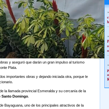
c
h
P
s
o
 obras y aseguró que darán un gran impulso al turismo
Monte Plata.
p
a
s importantes obras y dejando iniciada otra, porque le
cionario.
 de la llamada provincial Esmeralda y su cercanía de la
e
Santo Domingo
.
 de Bayaguana, uno de los principales atractivos de la