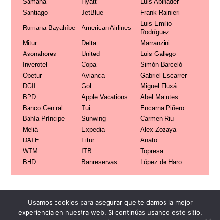
Samaná
Hyatt
Luis Abinader
Santiago
JetBlue
Frank Rainieri
Luis Emilio
Romana-Bayahíbe
American Airlines
Rodríguez
Mitur
Delta
Marranzini
Asonahores
United
Luis Gallego
Inverotel
Copa
Simón Barceló
Opetur
Avianca
Gabriel Escarrer
DGII
Gol
Miguel Fluxá
BPD
Apple Vacations
Abel Matutes
Banco Central
Tui
Encarna Piñero
Bahía Príncipe
Sunwing
Carmen Riu
Meliá
Expedia
Alex Zozaya
DATE
Fitur
Anato
WTM
ITB
Topresa
BHD
Banreservas
López de Haro
Usamos cookies para asegurar que te damos la mejor
experiencia en nuestra web. Si continúas usando este sitio,