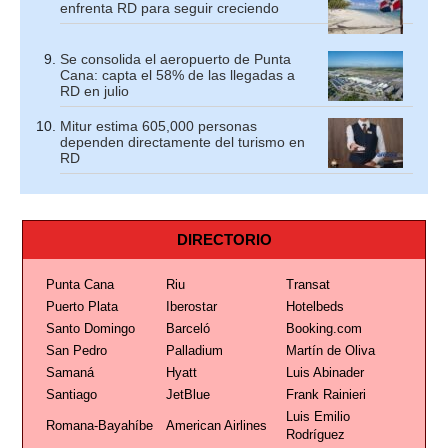
enfrenta RD para seguir creciendo
Se consolida el aeropuerto de Punta
Cana: capta el 58% de las llegadas a
RD en julio
Mitur estima 605,000 personas
dependen directamente del turismo en
RD
DIRECTORIO
Punta Cana
Riu
Transat
Puerto Plata
Iberostar
Hotelbeds
Santo Domingo
Barceló
Booking.com
San Pedro
Palladium
Martín de Oliva
Samaná
Hyatt
Luis Abinader
Santiago
JetBlue
Frank Rainieri
Luis Emilio
Romana-Bayahíbe
American Airlines
Rodríguez