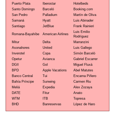
Puerto Plata
Iberostar
Hotelbeds
Santo Domingo
Barceló
Booking.com
San Pedro
Palladium
Martín de Oliva
Samaná
Hyatt
Luis Abinader
Santiago
JetBlue
Frank Rainieri
Luis Emilio
Romana-Bayahíbe
American Airlines
Rodríguez
Mitur
Delta
Marranzini
Asonahores
United
Luis Gallego
Inverotel
Copa
Simón Barceló
Opetur
Avianca
Gabriel Escarrer
DGII
Gol
Miguel Fluxá
BPD
Apple Vacations
Abel Matutes
Banco Central
Tui
Encarna Piñero
Bahía Príncipe
Sunwing
Carmen Riu
Meliá
Expedia
Alex Zozaya
DATE
Fitur
Anato
WTM
ITB
Topresa
BHD
Banreservas
López de Haro