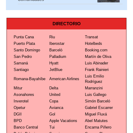
DIRECTORIO
Punta Cana
Riu
Transat
Puerto Plata
Iberostar
Hotelbeds
Santo Domingo
Barceló
Booking.com
San Pedro
Palladium
Martín de Oliva
Samaná
Hyatt
Luis Abinader
Santiago
JetBlue
Frank Rainieri
Luis Emilio
Romana-Bayahíbe
American Airlines
Rodríguez
Mitur
Delta
Marranzini
Asonahores
United
Luis Gallego
Inverotel
Copa
Simón Barceló
Opetur
Avianca
Gabriel Escarrer
DGII
Gol
Miguel Fluxá
BPD
Apple Vacations
Abel Matutes
Banco Central
Tui
Encarna Piñero