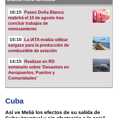
16:15
Paseo Doña Blanca
reabrirá el 10 de agosto tras
concluir trabajos de
remozamiento
15:10
La IATA evalúa utilizar
sargazo para la producción de
combustible de aviación
14:15
Realizan en RD
seminario sobre ‘Desastres en
Aeropuertos, Puertos y
Comunidades’
Cuba
Así ve Meliá los efectos de su salida de