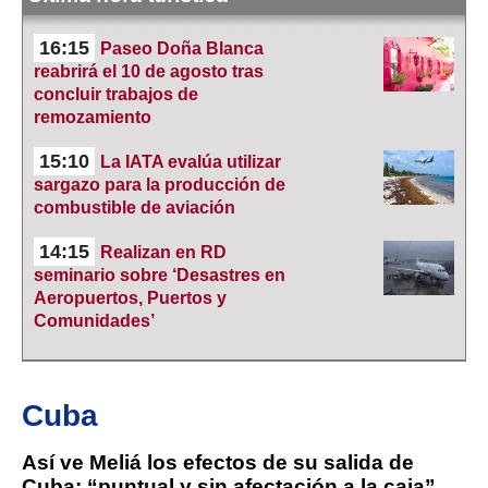
16:15
Paseo Doña Blanca
reabrirá el 10 de agosto tras
concluir trabajos de
remozamiento
15:10
La IATA evalúa utilizar
sargazo para la producción de
combustible de aviación
14:15
Realizan en RD
seminario sobre ‘Desastres en
Aeropuertos, Puertos y
Comunidades’
Cuba
Así ve Meliá los efectos de su salida de
Cuba: “puntual y sin afectación a la caja”