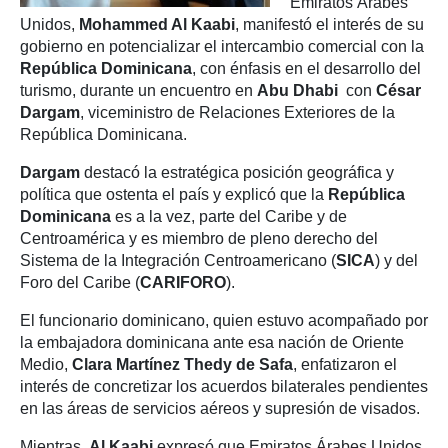
Emiratos Árabes
Unidos,
Mohammed Al Kaabi
, manifestó el interés de su
gobierno en potencializar el intercambio comercial con la
República Dominicana
, con énfasis en el desarrollo del
turismo, durante un encuentro en
Abu Dhabi
con
César
Dargam
, viceministro de Relaciones Exteriores de la
República Dominicana.
Dargam
destacó la estratégica posición geográfica y
política que ostenta el país y explicó que la
República
Dominicana
es a la vez, parte del Caribe y de
Centroamérica y es miembro de pleno derecho del
Sistema de la Integración Centroamericano (
SICA
) y del
Foro del Caribe (
CARIFORO
).
El funcionario dominicano, quien estuvo acompañado por
la embajadora dominicana ante esa nación de Oriente
Medio,
Clara Martínez
Thedy de Safa
, enfatizaron el
interés de concretizar los acuerdos bilaterales pendientes
en las áreas de servicios aéreos y supresión de visados.
Mientras,
Al Kaabi
expresó que Emiratos Árabes Unidos