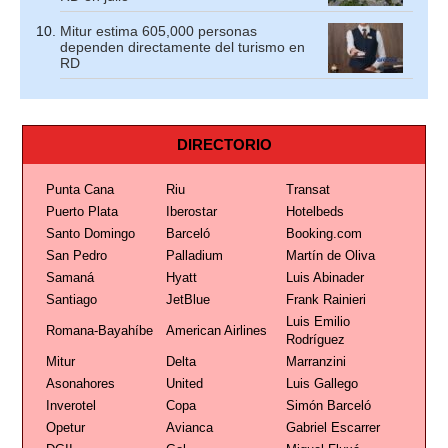
Mitur estima 605,000 personas
dependen directamente del turismo en
RD
DIRECTORIO
Punta Cana
Riu
Transat
Puerto Plata
Iberostar
Hotelbeds
Santo Domingo
Barceló
Booking.com
San Pedro
Palladium
Martín de Oliva
Samaná
Hyatt
Luis Abinader
Santiago
JetBlue
Frank Rainieri
Luis Emilio
Romana-Bayahíbe
American Airlines
Rodríguez
Mitur
Delta
Marranzini
Asonahores
United
Luis Gallego
Inverotel
Copa
Simón Barceló
Opetur
Avianca
Gabriel Escarrer