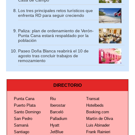
Casa de Campo
Los tres principales retos turísticos que
enfrenta RD para seguir creciendo
Paliza: plan de ordenamiento de Verón-
Punta Cana estará respaldado por la
población
Paseo Doña Blanca reabrirá el 10 de
agosto tras concluir trabajos de
remozamiento
DIRECTORIO
Punta Cana
Riu
Transat
Puerto Plata
Iberostar
Hotelbeds
Santo Domingo
Barceló
Booking.com
San Pedro
Palladium
Martín de Oliva
Samaná
Hyatt
Luis Abinader
Santiago
JetBlue
Frank Rainieri