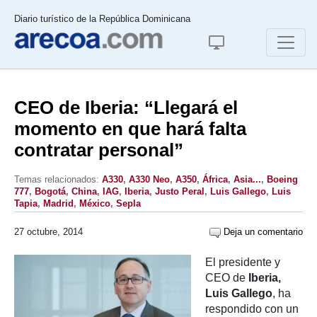
Diario turístico de la República Dominicana
CEO de Iberia: “Llegará el
momento en que hará falta
contratar personal”
Temas relacionados:
A330
,
A330 Neo
,
A350
,
África
,
Asia...
,
Boeing
777
,
Bogotá
,
China
,
IAG
,
Iberia
,
Justo Peral
,
Luis Gallego
,
Luis
Tapia
,
Madrid
,
México
,
Sepla
27 octubre, 2014
Deja un comentario
El presidente y
CEO de
Iberia,
Luis Gallego
, ha
respondido con un