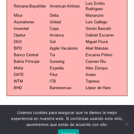
Luis Emilio
Romana-Bayahíbe
American Airlines
Rodríguez
Mitur
Delta
Marranzini
Asonahores
United
Luis Gallego
Inverotel
Copa
Simón Barceló
Opetur
Avianca
Gabriel Escarrer
DGII
Gol
Miguel Fluxá
BPD
Apple Vacations
Abel Matutes
Banco Central
Tui
Encarna Piñero
Bahía Príncipe
Sunwing
Carmen Riu
Meliá
Expedia
Alex Zozaya
DATE
Fitur
Anato
WTM
ITB
Topresa
BHD
Banreservas
López de Haro
Usamos cookies para asegurar que te damos la mejor
experiencia en nuestra web. Si continúas usando este sitio,
asumiremos que estás de acuerdo con ello.
Publicidad
Redacción
Contacto
Aceptar
Advertencia legal
Todos los derechos reservados