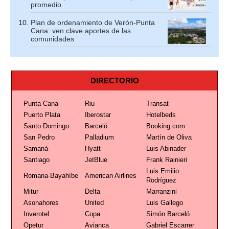
promedio
Plan de ordenamiento de Verón-Punta
Cana: ven clave aportes de las
comunidades
DIRECTORIO
Punta Cana
Riu
Transat
Puerto Plata
Iberostar
Hotelbeds
Santo Domingo
Barceló
Booking.com
San Pedro
Palladium
Martín de Oliva
Samaná
Hyatt
Luis Abinader
Santiago
JetBlue
Frank Rainieri
Luis Emilio
Romana-Bayahíbe
American Airlines
Rodríguez
Mitur
Delta
Marranzini
Asonahores
United
Luis Gallego
Inverotel
Copa
Simón Barceló
Opetur
Avianca
Gabriel Escarrer